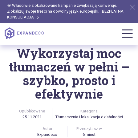
🎯 Właściwie zlokalizowane kampanie zwiększają konwersje.
Zlokalizuj swoje treści na dowolny język europejski.
BEZPŁATNA
KONSULTACJA
Strona główna
Blog
Tłumaczenia i lokalizacja działalności
Wykorzystaj moc
tłumaczeń w pełni –
szybko, prosto i
efektywnie
Opublikowane
Kategoria
25.11.2021
Tłumaczenia i lokalizacja działalności
Autor
Przeczytasz w
Expandeco
6 minut