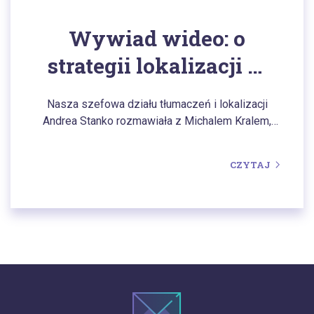
Wywiad wideo: o
strategii lokalizacji w
celu dotarcia do
Nasza szefowa działu tłumaczeń i lokalizacji
nowych klientów
Andrea Stanko rozmawiała z Michalem Kralem,
który pracuje w ramach projektu Eshopový kráľ.
CZYTAJ