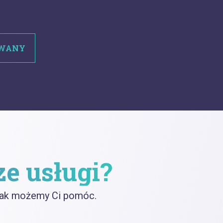
OWANY
ze usługi?
 jak możemy Ci pomóc.