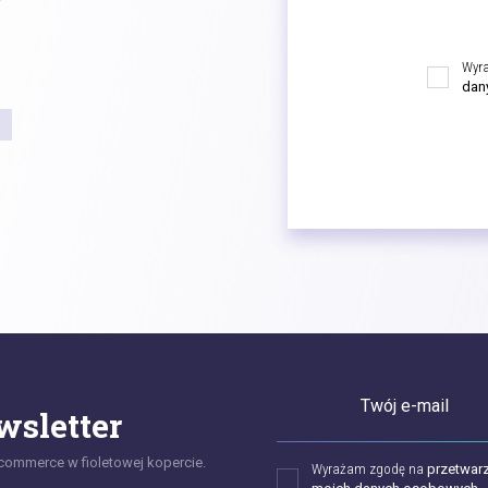
Wyr
dan
Twój e-mail
wsletter
commerce w fioletowej kopercie.
Wyrażam zgodę na
przetwar