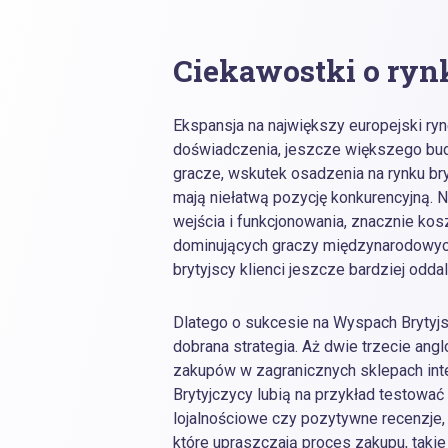
Ciekawostki o ryn
Ekspansja na największy europejski 
doświadczenia, jeszcze większego bud
gracze, wskutek osadzenia na rynku br
mają niełatwą pozycję konkurencyjną. 
wejścia i funkcjonowania, znacznie k
dominujących graczy międzynarodowych
brytyjscy klienci jeszcze bardziej oddal
Dlatego o sukcesie na Wyspach Brytyj
dobrana strategia. Aż dwie trzecie ang
zakupów w zagranicznych sklepach int
Brytyjczycy lubią na przykład testowa
lojalnościowe czy pozytywne recenzje, k
które upraszczają proces zakupu, takie