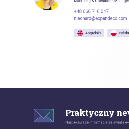
Marketing & Operations Manager
+48 666 716 047
nleonard@expandeco.com
Angielski
Polski
Praktyczny ne
Najciekawsze informacje ze świata e-