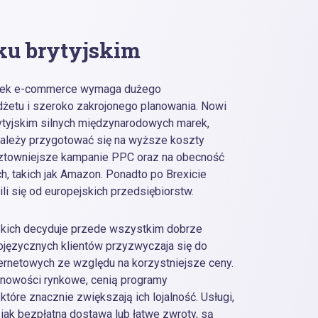
ku brytyjskim
rynek e-commerce wymaga dużego
żetu i szeroko zakrojonego planowania. Nowi
ytyjskim silnych międzynarodowych marek,
Należy przygotować się na wyższe koszty
osztowniejsze kampanie PPC oraz na obecność
, takich jak Amazon. Ponadto po Brexicie
ili się od europejskich przedsiębiorstw.
skich decyduje przede wszystkim dobrze
lojęzycznych klientów przyzwyczaja się do
ernetowych ze względu na korzystniejsze ceny.
ć nowości rynkowe, cenią programy
tóre znacznie zwiększają ich lojalność. Usługi,
 jak bezpłatna dostawa lub łatwe zwroty, są