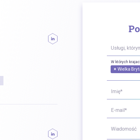
Po
Usługi, który
W których kraja
×
Wielka Bryt
Imię*
E-mail*
Wiadomość