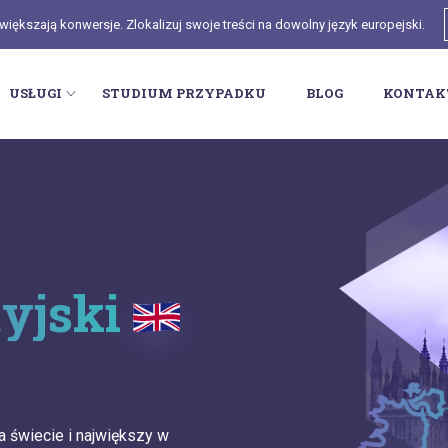
ększają konwersje. Zlokalizuj swoje treści na dowolny język europejski.
USŁUGI
STUDIUM PRZYPADKU
BLOG
KONTAK
tyjski
a świecie i największy w