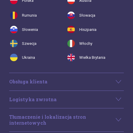
Polska
Austria
Rumunia
Słowacja
Słowenia
Hiszpania
Szwecja
Włochy
Ukraina
Wielka Brytania
Obsługa klienta
Logistyka zwrotna
Tłumaczenie i lokalizacja stron
internetowych