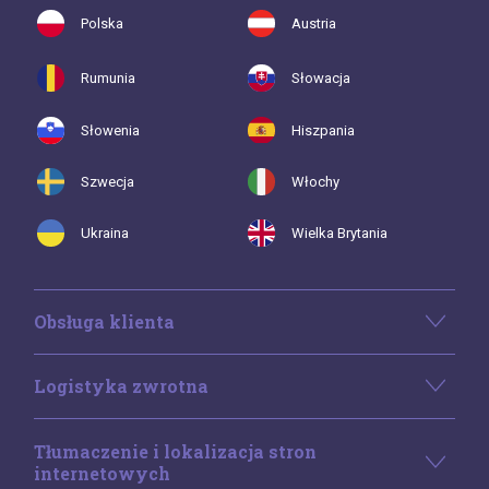
Polska
Austria
Rumunia
Słowacja
Słowenia
Hiszpania
Szwecja
Włochy
Ukraina
Wielka Brytania
Obsługa klienta
Logistyka zwrotna
Tłumaczenie i lokalizacja stron
internetowych