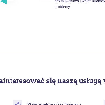
oczekiwaniach Twoich klientów
problemy.
ainteresować się naszą usługą 
Wizerunek marki dbającej o