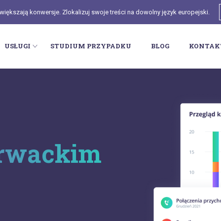
ększają konwersje. Zlokalizuj swoje treści na dowolny język europejski.
USŁUGI
STUDIUM PRZYPADKU
BLOG
KONTAK
orwackim