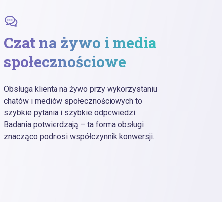
Czat na żywo i media
Inf
społecznościowe
Rozmaw
przyja
Obsługa klienta na żywo przy wykorzystaniu
rozwią
chatów i mediów społecznościowych to
zaufan
szybkie pytania i szybkie odpowiedzi.
telefo
Badania potwierdzają – ta forma obsługi
znacząco podnosi współczynnik konwersji.