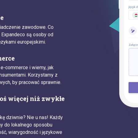
ie
wiadczenie zawodowe. Co
 Expandeco są osoby od
ęzykami europejskimi.
merce
e-commerce i wiemy, jak
onsumentami. Korzystamy z
ych, by pracować sprawnie.
coś więcej niż zwykłe
zkę dziwnie? Nie u nas! Każdy
ny do lokalnego sposobu
ość, wiarygodność i językowe