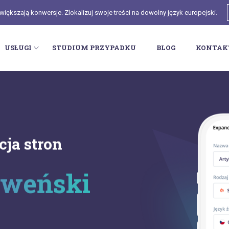
ększają konwersje. Zlokalizuj swoje treści na dowolny język europejski.
USŁUGI
STUDIUM PRZYPADKU
BLOG
KONTAK
cja stron
oweński