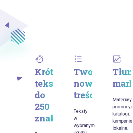
wyczucie!
Krótkie
Tworzenie
Tłum
teksty
nowych
mar
do
treści
Materiały
250
promocyjn
Teksty
katalogi,
znaków
w
kampanie
wybranym
lokalne,
języku