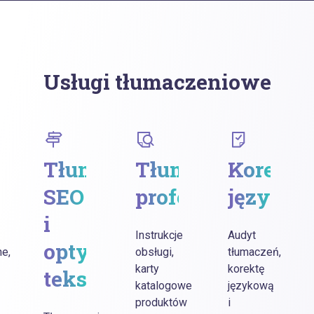
Usługi tłumaczeniowe
aczenia
Tłumaczenia
Tłumaczenia
Korekta
ketingowe
SEO
profesjonalne
języko
i
Instrukcje
Audyt
optymalizacja
e,
obsługi,
tłumaczeń,
karty
korektę
tekstów
katalogowe
językową
produktów
i