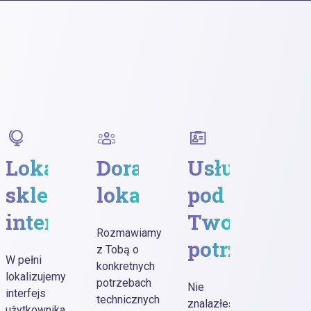
Lokalizacja
Doradztwo
Usługi
Kró
wa
sklepu
lokalizacyjne
pod
tek
internetowego
Twoje
do
Rozmawiamy
potrzeby
25
z Tobą o
W pełni
konkretnych
zn
lokalizujemy
potrzebach
Nie
interfejs
technicznych
znalazłeś
użytkownika,