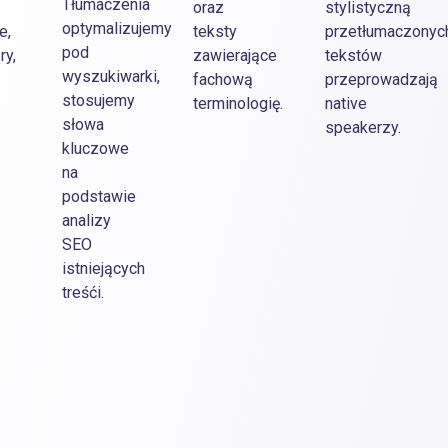
Tłumaczenia
oraz
stylistyczną
optymalizujemy
e,
teksty
przetłumaczonyc
pod
ry,
zawierające
tekstów
wyszukiwarki,
fachową
przeprowadzają
stosujemy
terminologię.
native
słowa
speakerzy.
kluczowe
na
podstawie
analizy
SEO
istniejących
treśći.