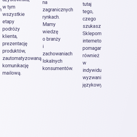
Posty
na
tutaj
w tym
media
h
zagranicznych
tego,
wszystkie
społe
rynkach.
czego
etapy
banery
Mamy
szukasz?
podróży
web
wiedzę
Sklepom
klienta,
pop-up
o branży
internetowym
prezentację
etykiet
i
pomagamy
produktów,
opisy
zachowaniach
również
zautomatyzowaną
produ
lokalnych
w
komunikację
itp.
konsumentów.
indywidualnych
mailową.
wyzwaniach
językowych.