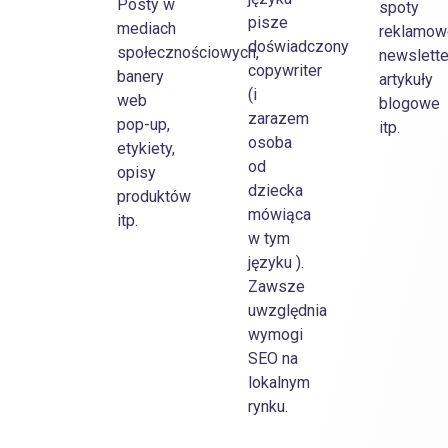
Posty w
spoty
pisze
mediach
reklamow
doświadczony
społecznościowych,
newslette
copywriter
banery
artykuły
(i
web
blogowe
zarazem
pop-up,
itp.
osoba
etykiety,
od
opisy
dziecka
produktów
mówiąca
itp.
w tym
języku ).
Zawsze
uwzględnia
wymogi
SEO na
lokalnym
rynku.