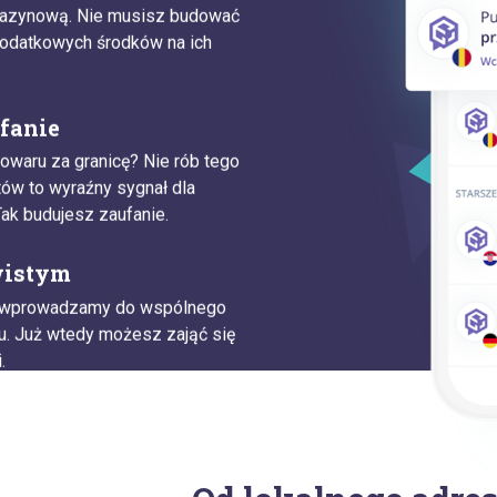
gazynową. Nie musisz budować
odatkowych środków na ich
fanie
waru za granicę? Nie rób tego
ów to wyraźny sygnał dla
 Tak budujesz zaufanie.
wistym
h wprowadzamy do wspólnego
u. Już wtedy możesz zająć się
.