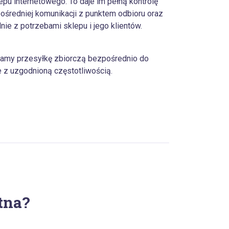
epu internetowego. To daje im pełną kontrolę
ośredniej komunikacji z punktem odbioru oraz
ie z potrzebami sklepu i jego klientów.
amy przesyłkę zbiorczą bezpośrednio do
 z uzgodnioną częstotliwością.
tna?