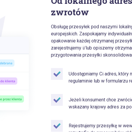
Od lokalnego adres
zwrotów
Obsługę przesyłek pod naszymi lokalny
europejskich. Zaspokajamy indywidual
opakowanie każdej otrzymanej przesyłk
zarejestrujemy i/lub opiszemy otrzym
przygotowania przesyłki skonsolidowan
Udostępniamy Ci adres, który 
regulaminie lub w formularzu 
Jeżeli konsument chce zwróci
wskazany krajowy adres za poś
Rejestrujemy przesyłkę w wew