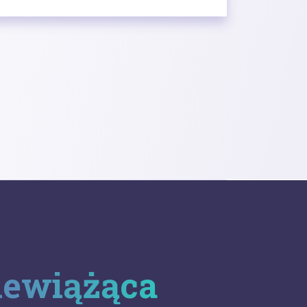
iewiążąca