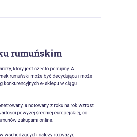
nku rumuńskim
czy, który jest często pomijany. A
ynek rumuński może być decydująca i może
g konkurencyjnych e-sklepu w ciągu
netrowany, a notowany z roku na rok wzrost
artości powyżej średniej europejskiej, co
umunów zakupami online.
ów wschodzących, należy rozważyć