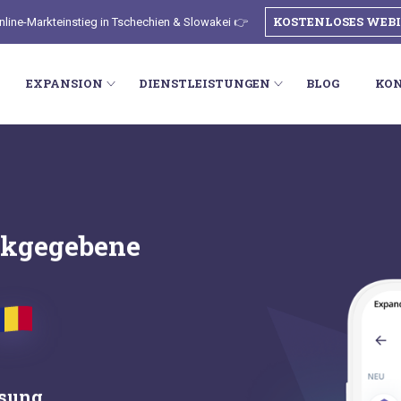
KOSTENLOSES WEB
nline-Markteinstieg in Tschechien & Slowakei 👉
EXPANSION
DIENSTLEISTUNGEN
BLOG
KO
ckgegebene
ösung