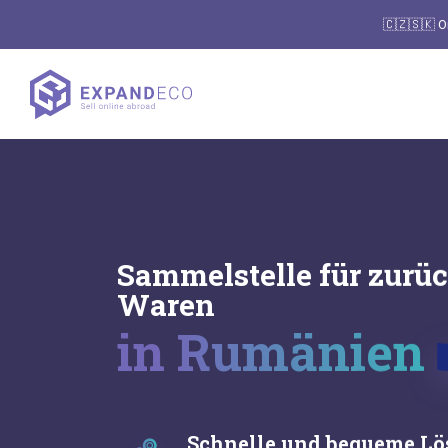
🇨🇿🇸🇰 O
Sammelstelle für zurü
Waren
in Rumänien
Schnelle und bequeme L