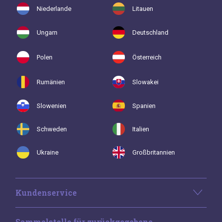
Niederlande
Litauen
Ungarn
Deutschland
Polen
Österreich
Rumänien
Slowakei
Slowenien
Spanien
Schweden
Italien
Ukraine
Großbritannien
Kundenservice
Sammelstelle für zurückgegebene