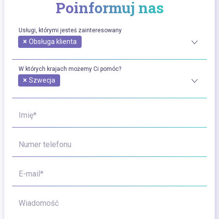
Poinformuj nas
Usługi, którymi jesteś zainteresowany
×
Obsługa klienta
W których krajach możemy Ci pomóc?
×
Szwecja
Imię*
Numer telefonu
E-mail*
Wiadomość