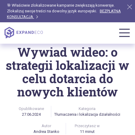
🎯 Właściwie zlokalizowane kampanie zwiększają konwersje.
Zlokalizuj swoje treści na dowolny język europejski.
BEZPŁATNA
KONSULTACJA
Strona główna
Blog
Tłumaczenia i lokalizacja działalności
Wywiad wideo: o
strategii lokalizacji w
celu dotarcia do
nowych klientów
Opublikowane
Kategoria
27.06.2024
Tłumaczenia i lokalizacja działalności
Autor
Przeczytasz w
Andrea Stanko
11 minut