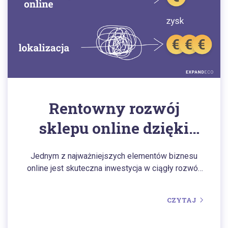
Rentowny rozwój
sklepu online dzięki
lokalizacji
Jednym z najważniejszych elementów biznesu
online jest skuteczna inwestycja w ciągły rozwój.
W ogólnym kontekście kosztownej ekspansji na
rynek zagraniczny podstawą każdego budżetu jest
CZYTAJ
marketing cyfrowy. Jednakże to nie gwarantuje
automatycznego rozwoju sklepu internetowego.