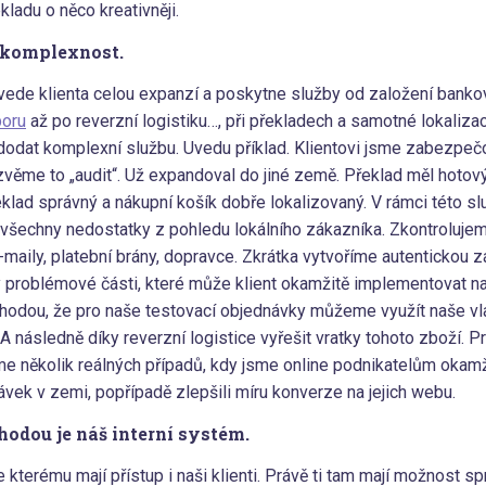
ekladu o něco kreativněji.
 komplexnost.
ede klienta celou expanzí a poskytne služby od založení banko
poru
až po reverzní logistiku…, při překladech a samotné lokaliza
k dodat komplexní službu. Uvedu příklad. Klientovi jsme zabezpečo
azvěme to „audit“. Už expandoval do jiné země. Překlad měl hotov
řeklad správný a nákupní košík dobře lokalizovaný. V rámci této 
všechny nedostatky z pohledu lokálního zákazníka. Zkontroluje
-maily, platební brány, dopravce. Zkrátka vytvoříme autentickou
problémové části, které může klient okamžitě implementovat na
hodou, že pro naše testovací objednávky můžeme využít naše vl
 A následně díky reverzní logistice vyřešit vratky tohoto zboží. Pr
 několik reálných případů, kdy jsme online podnikatelům okamži
ek v zemi, popřípadě zlepšili míru konverze na jejich webu.
hodou je náš interní systém.
ke kterému mají přístup i naši klienti. Právě ti tam mají možnost 