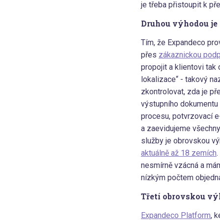
je třeba přistoupit k př
Druhou výhodou je
Tím, že Expandeco prov
přes
zákaznickou pod
propojit a klientovi ta
lokalizace“ - takový n
zkontrolovat, zda je p
výstupního dokumentu 
procesu, potvrzovací e
a zaevidujeme všechny 
služby je obrovskou vý
aktuálně až 18 zemích
.
nesmírně vzácná a máme
nízkým počtem objednáv
Třetí obrovskou vý
Expandeco Platform
, 