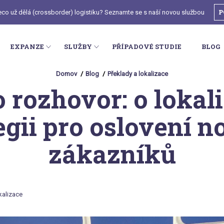
P
deco už dělá (crossborder) logistiku? Seznamte se s naší novou službou
EXPANZE
SLUŽBY
PŘÍPADOVÉ STUDIE
BLOG
Domov
Blog
Překlady a lokalizace
 rozhovor: o lokal
egii pro oslovení 
zákazníků
kalizace