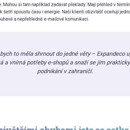
. Mohou si tam například zadávat překlady. Mají přehled v termí
k šetří spoustu času i energie. Naši klienti obzvlášť oceňují jed
ouhavé a nepřehledné e-mailové komunikaci.
bych to měla shrnout do jedné věty – Expandeco 
á a vnímá potřeby e-shopů a snaží se jim prakticky
podnikání v zahraničí.
jvětšími chybami jste se setkal