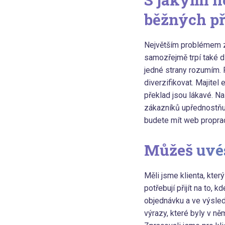
běžných p
Největším problémem z 
samozřejmě trpí také d
jedné strany rozumím. 
diverzifikovat. Majitel
překlad jsou lákavé. N
zákazníků upřednostňuj
budete mít web proprac
Můžeš uvés
Měli jsme klienta, který
potřebují přijít na to, 
objednávku a ve výsled
výrazy, které byly v n