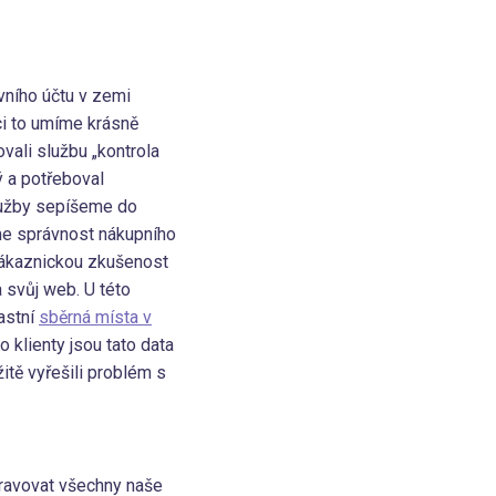
vního účtu v zemi
ci to umíme krásně
vali službu „kontrola
ý a potřeboval
služby sepíšeme do
me správnost nákupního
 zákaznickou zkušenost
 svůj web. U této
astní
sběrná místa v
o klienty jsou tato data
tě vyřešili problém s
spravovat všechny naše