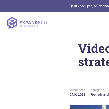
🌍 🚚 Věděli jste, že Expan
Video
strat
Uveřejněné
Kategorie
27.06.2024
Překlady a lo