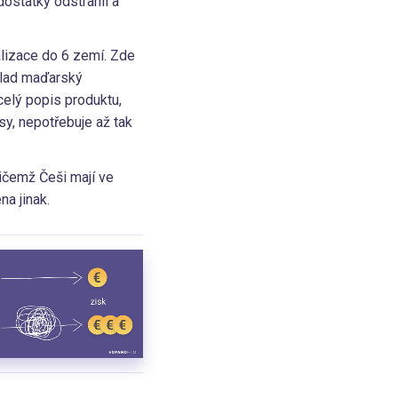
dostatky odstranil a
alizace do 6 zemí. Zde
klad maďarský
celý popis produktu,
sy, nepotřebuje až tak
ičemž Češi mají ve
a jinak.