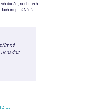
nech dodání, souborech,
noduchost používání a
upřímně
 usnadnit
i u