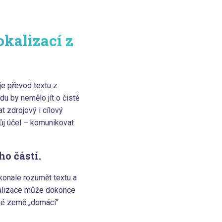
kalizací z
je převod textu z
u by nemělo jít o čistě
t zdrojový i cílový
vůj účel – komunikovat
ho částí.
okonale rozumět textu a
okalizace může dokonce
iné země „domácí“