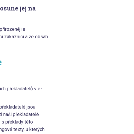
osune jej na
řirozeněji a
cí zákazníci a že obsah
e
ch překladatelů v e-
překladatelé jsou
i naši překladatelé
 s překlady této
ngové texty, u kterých