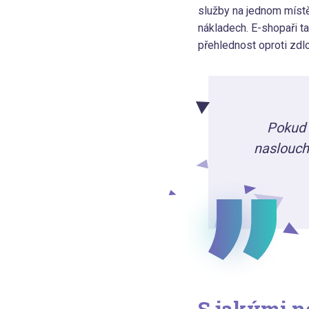
služby na jednom místě
nákladech. E-shopaři ta
přehlednost oproti zdl
Pokud 
naslouch
S jakými ne