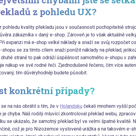
řekladů z pohledu UX?
pohledu kvality překladu jsou v současnosti pochopitelně stroj
ůvěra zákazníka v daný e-shop. Zároveň je to však aktuálně velký
Při expanzi má e-shop velké náklady a snaží se svůj rozpočet co
 e-shopu se za tímto cílem snaží ponížit náklady na překlad, jelik
a druhé straně to pak odráží úspěšnost samotného e-shopu v zahr
e nákup ve své rodné řeči. Zjednodušeně řečeno, čím více auten
ovaný, tím důvěryhodněji budete působit.
t konkrétní případy?
 se na nás obrátil s tím, že v
Holandsku
čekali mnohem vyšší poč
kde je chyba. Náš rodilý mluvící zkontroloval překlad webu, zpracov
ku se ukázalo, že samotný překlad byl ve velmi špatné kvalitě. 
ěmčině, což je pro Nizozemce vysloveně urážka a na takovém e-s