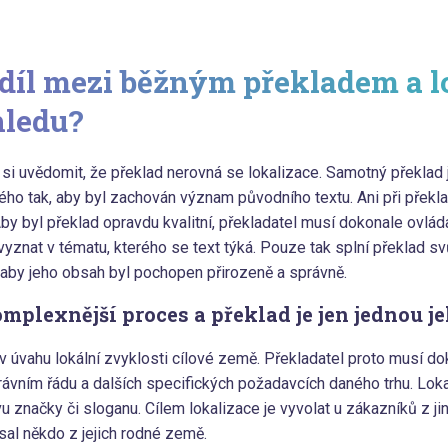
zdíl mezi běžným překladem a lo
hledu?
é si uvědomit, že překlad nerovná se lokalizace. Samotný překlad 
ho tak, aby byl zachován význam původního textu. Ani při překlad
y byl překlad opravdu kvalitní, překladatel musí dokonale ovláda
vyznat v tématu, kterého se text týká. Pouze tak splní překlad s
, aby jeho obsah byl pochopen přirozeně a správně.
mplexnější proces a překlad je jen jednou je
 v úvahu lokální zvyklosti cílové země. Překladatel proto musí d
 právním řádu a dalších specifických požadavcích daného trhu. L
u značky či sloganu. Cílem lokalizace je vyvolat u zákazníků z j
sal někdo z jejich rodné země.