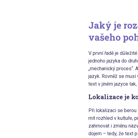
Jaký je ro
vašeho po
V první řadě je důležit
jednoho jazyka do druhé
„mechanický proces“. Ab
jazyk. Rovněž se musí 
text v jiném jazyce tak
Lokalizace je ko
Při lokalizaci se berou
mít rozhled v kultuře,
zahrnovat i změnu názv
dojem – tedy, že text p