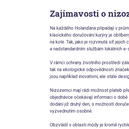
Zajímavosti o niz
Na každého Holanďana připadají v průmě
klasického doručování kurýry je oblíb
na kole. Tak, jako je rozvinutá síť jejich
a nadstandardním službám lokálních e
V rámci ochrany životního prostředí zál
tak na ekologické odpovědnosti značek.
jsou například inovativní, ale stále de
Nizozemci mají rádi možnost plateb přes
objednávce očekávají informaci o době 
dodání již druhý den, s možností doruče
vyzvednutím osobně.
Obzvlášť v oblasti módy je kromě rychlé