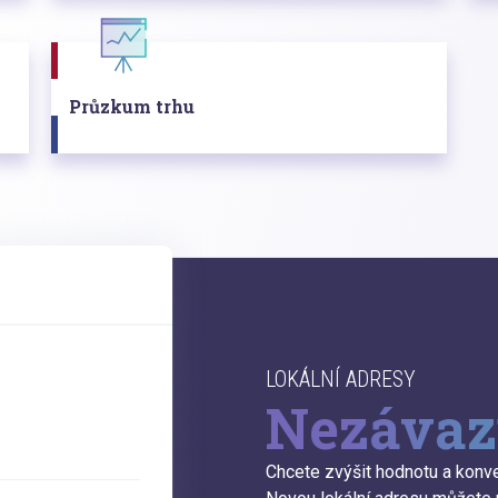
Průzkum trhu
LOKÁLNÍ ADRESY
Nezávaz
Chcete zvýšit hodnotu a konv