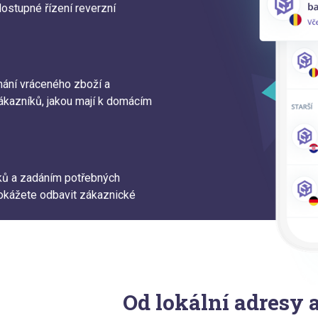
stupné řízení reverzní
mání vráceného zboží a
ákazníků, jakou mají k domácím
íků a zadáním potřebných
kážete odbavit zákaznické
Od lokální adresy 