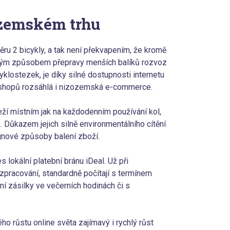
ozemském trhu
ru 2 bicykly, a tak není překvapením, že kromě
eným způsobem přepravy menších balíků rozvoz
 cyklostezek, je díky silné dostupnosti internetu
-shopů rozsáhlá i nizozemská e-commerce.
eží místním jak na každodenním používání kol,
 Důkazem jejich silně environmentálního cítění
signové způsoby balení zboží.
 lokální platební bránu iDeal. Už při
zpracování, standardně počítají s termínem
ní zásilky ve večerních hodinách či s
ho růstu online světa zajímavý i rychlý růst