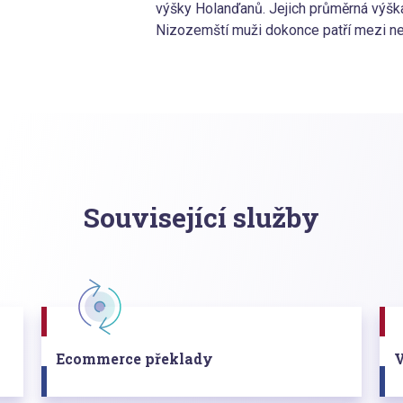
výšky Holanďanů. Jejich průměrná výška
Nizozemští muži dokonce patří mezi nej
Související služby
Ecommerce překlady
V