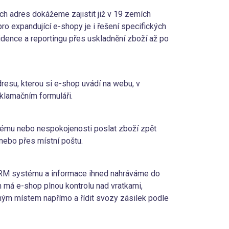
ích adres dokážeme zajistit již v 19 zemích
ro expandující e-shopy je i řešení specifických
idence a reportingu přes uskladnění zboží až po
resu, kterou si e-shop uvádí na webu, v
klamačním formuláři.
lému nebo nespokojenosti poslat zboží zpět
 nebo přes místní poštu.
 CRM systému a informace ihned nahráváme do
m má e-shop plnou kontrolu nad vratkami,
ým místem napřímo a řídit svozy zásilek podle