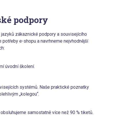
ské podpory
jazyků zákaznické podpory a souvisejícího
e potřeby e-shopu a navrhneme nejvhodnější
ch:
í úvodní školení.
visejících systémů. Naše praktické poznatky
lehlivým „kolegou“.
 obsluhujeme samostatně více než 90 % tiketů.