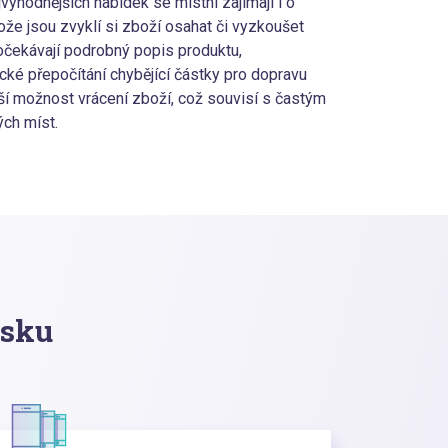
ýhodnějších nabídek se místní zajímají i o
ože jsou zvyklí si zboží osahat či vyzkoušet
očekávají podrobný popis produktu,
cké přepočítání chybějící částky pro dopravu
ší možnost vrácení zboží, což souvisí s častým
ých míst.
nsku