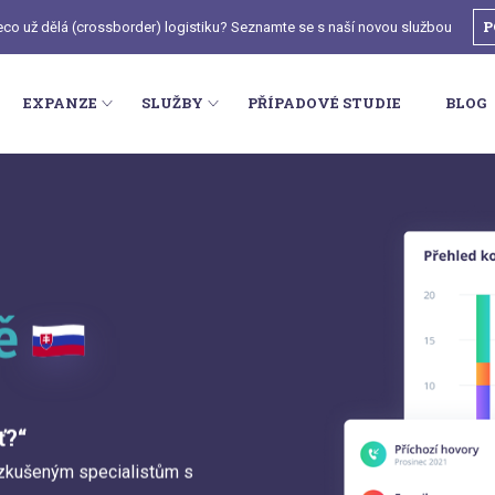
P
deco už dělá (crossborder) logistiku? Seznamte se s naší novou službou
EXPANZE
SLUŽBY
PŘÍPADOVÉ STUDIE
BLOG
ně
ť?“
y zkušeným specialistům s