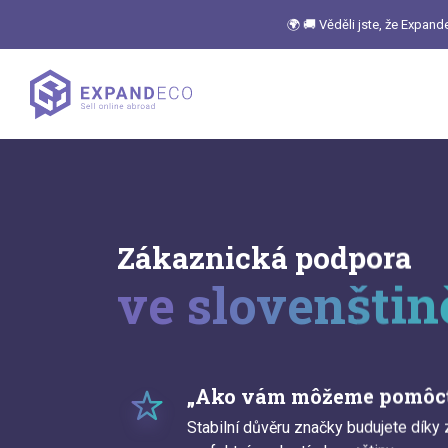
🌍 🚚 Věděli jste, že Expan
Zákaznická podpora
ve slovenšti
„Ako vám môžeme pomôc
Stabilní důvěru značky budujete dík