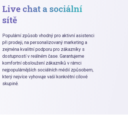
Live chat a sociální
Tel
sítě
Populární způsob vhodný pro aktivní asistenci
S přir
při prodeji, na personalizovaný marketing a
zachov
zejména kvalitní podporu pro zákazníky s
vytvář
dostupností v reálném čase. Garantujeme
upřímn
komfortní obsloužení zákazníků v rámci
jakéko
nejpopulárnějších sociálních médií způsobem,
oblíbe
který nejvíce vyhovuje vaší konkrétní cílové
telefo
skupině.