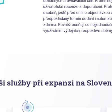
oblíbených srovnávačích cen. Kromě nejv
uživatelské recenze a doporučení. Prot
osobně, ještě před online objednávkou 
předpokládaný termín dodání i automati
zdarma. Rovněž oceňují co nejjednoduš
využíváním výdejních, respektive sběrn
ší služby při expanzi na Slove