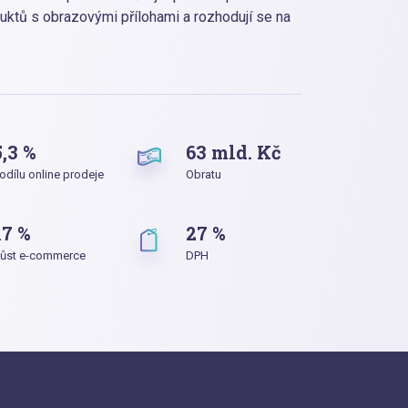
uktů s obrazovými přílohami a rozhodují se na
5,3 %
63 mld. Kč
odílu online prodeje
Obratu
17 %
27 %
ůst e-commerce
DPH