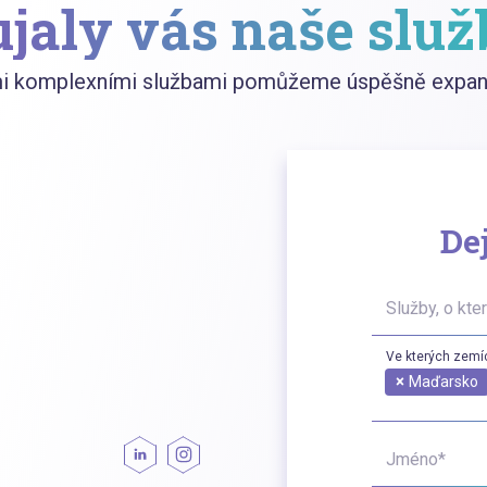
jaly vás naše slu
mi komplexními službami pomůžeme úspěšně expand
De
Služby, o kte
Ve kterých zem
×
Maďarsko
Jméno*