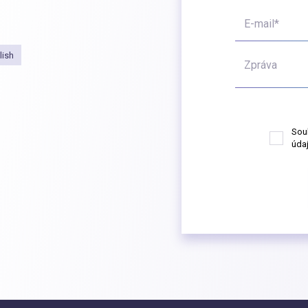
E-mail*
lish
Zpráva
Sou
údaj