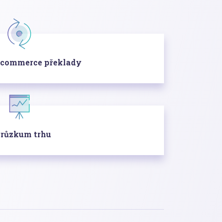
Ecommerce překlady
růzkum trhu