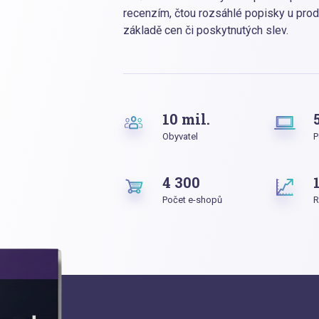
recenzím, čtou rozsáhlé popisky u prod
základě cen či poskytnutých slev.
10 mil.
Obyvatel
P
4 300
Počet e-shopů
R