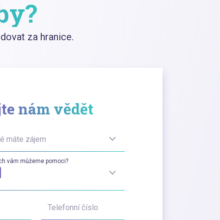
žby?
ovat za hranice.
jte nám vědět
ré máte zájem
ích vám můžeme pomoci?
Telefonní číslo