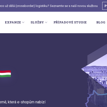
P
deco už dělá (crossborder) logistiku? Seznamte se s naší novou službou
EXPANZE
SLUŽBY
PŘÍPADOVÉ STUDIE
BLOG
země, která e-shopům nabízí