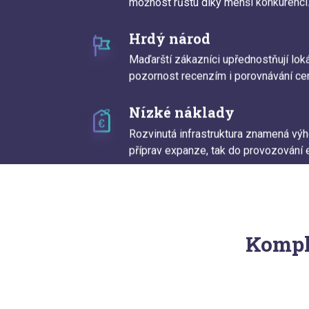
možnost růstu díky menší konkurenci
Hrdý národ
Maďarští zákazníci upřednostňují loká
pozornost recenzím i porovnávání ce
Nízké náklady
Rozvinutá infrastruktura znamená výh
příprav expanze, tak do provozování 
Kompl