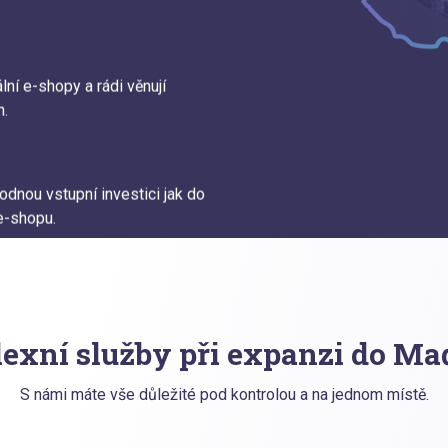
.
lní e-shopy a rádi věnují
n.
odnou vstupní investici jak do
e-shopu.
exní služby při expanzi do Ma
S námi máte vše důležité pod kontrolou a na jednom místě.