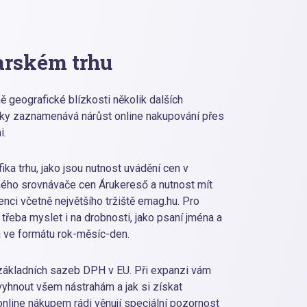
arském trhu
geografické blízkosti několik dalších
cky zaznamenává nárůst online nakupování přes
i.
ika trhu, jako jsou nutnost uvádění cen v
ného srovnávače cen Árukereső a nutnost mít
ci včetně největšího tržiště emag.hu. Pro
třeba myslet i na drobnosti, jako psaní jména a
a ve formátu rok-měsíc-den.
základních sazeb DPH v EU. Při expanzi vám
 vyhnout všem nástrahám a jak si získat
online nákupem rádi věnují speciální pozornost