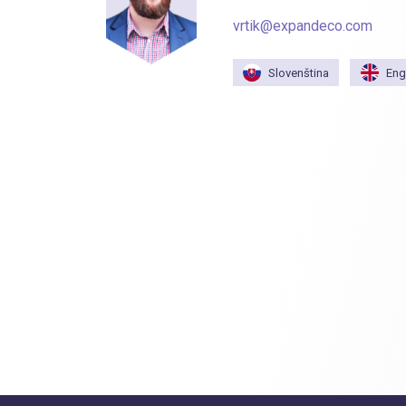
vrtik@expandeco.com
Slovenština
Eng