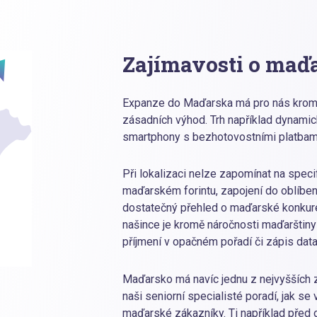
Zajímavosti o maď
Expanze do Maďarska má pro nás kromě 
zásadních výhod. Trh například dynami
smartphony s bezhotovostními platbam
Při lokalizaci nelze zapomínat na specif
maďarském forintu, zapojení do oblíbe
dostatečný přehled o maďarské konkuren
našince je kromě náročnosti maďarštiny 
příjmení v opačném pořadí či zápis dat
Maďarsko má navíc jednu z nejvyšších 
naši seniorní specialisté poradí, jak se
maďarské zákazníky. Ti například před 