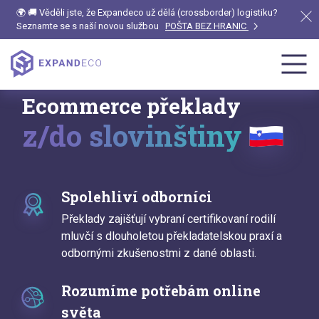
🌍 🚚 Věděli jste, že Expandeco už dělá (crossborder) logistiku?
Seznamte se s naší novou službou
POŠTA BEZ HRANIC
Ecommerce překlady
z/do slovinštiny
Spolehliví odborníci
Překlady zajišťují vybraní certifikovaní rodilí
mluvčí s dlouholetou překladatelskou praxí a
odbornými zkušenostmi z dané oblasti.
Rozumíme potřebám online
světa