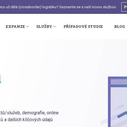
P
deco už dělá (crossborder) logistiku? Seznamte se s naší novou službou
EXPANZE
SLUŽBY
PŘÍPADOVÉ STUDIE
BLOG
u
ktů/služeb, demografie, online
ů a dalších klíčových údajů