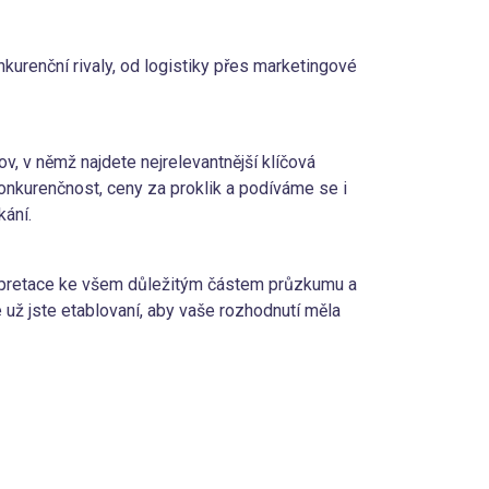
kurenční rivaly, od logistiky přes marketingové
lov, v němž najdete nejrelevantnější klíčová
konkurenčnost, ceny za proklik a podíváme se i
kání.
erpretace ke všem důležitým částem průzkumu a
 už jste etablovaní, aby vaše rozhodnutí měla