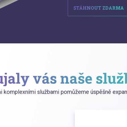
STÁHNOUT ZDARMA
jaly vás naše slu
mi komplexními službami pomůžeme úspěšně expand