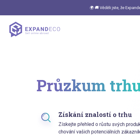
🌍 🚚 Věděli jste, že Expan
Průzkum trh
Získání znalostí o trhu
Získejte přehled o růstu svých produ
chování vašich potenciálních zákazník