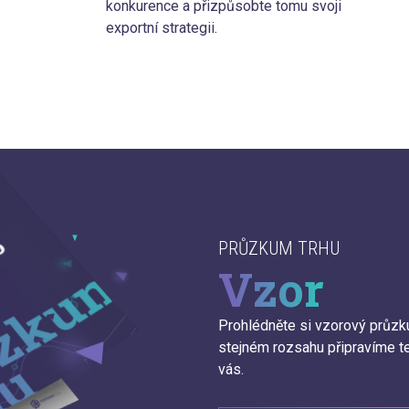
konkurence a přizpůsobte tomu svoji
exportní strategii.
PRŮZKUM TRHU
Vzor
Prohlédněte si vzorový průzk
stejném rozsahu připravíme te
vás.