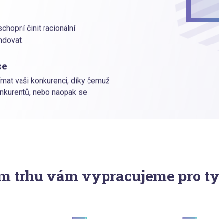
hopní činit racionální
ndovat.
ce
mat vaši konkurenci, díky čemuž
onkurentů, nebo naopak se
m trhu vám vypracujeme pro ty