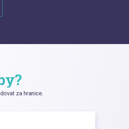
žby?
ovat za hranice.