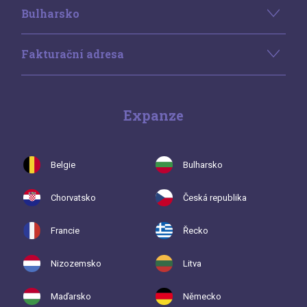
Bulharsko
Fakturační adresa
Expanze
Belgie
Bulharsko
Chorvatsko
Česká republika
Francie
Řecko
Nizozemsko
Litva
Maďarsko
Německo