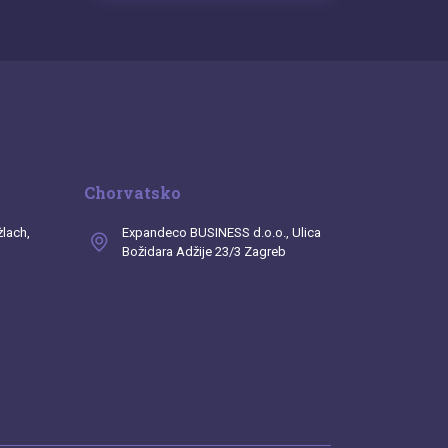
Chorvatsko
żlach,
Expandeco BUSINESS d.o.o., Ulica
Božidara Adžije 23/3 Zagreb