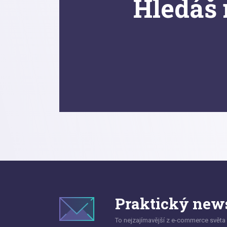
Hledáš 
Praktický news
To nejzajímavější z e-commerce světa 