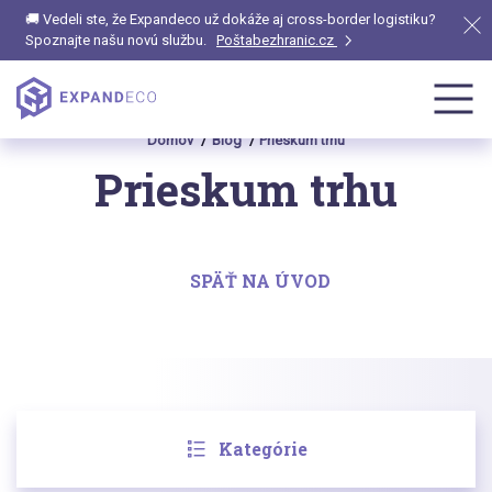
🚚 Vedeli ste, že Expandeco už dokáže aj cross-border logistiku?
Spoznajte našu novú službu.
Poštabezhranic.cz
Domov
Blog
Prieskum trhu
Prieskum trhu
SPÄŤ NA ÚVOD
Kategórie