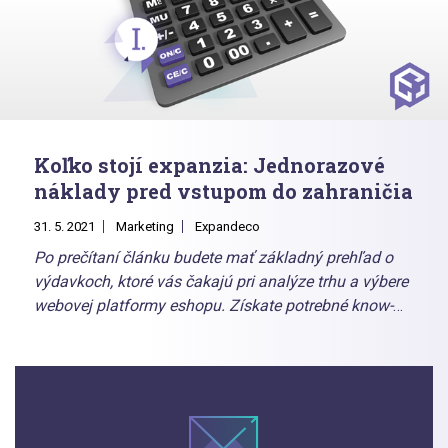
Koľko stojí expanzia: Jednorazové
náklady pred vstupom do zahraničia
31. 5. 2021
Marketing
Expandeco
Po prečítaní článku budete mať základný prehľad o
výdavkoch, ktoré vás čakajú pri analýze trhu a výbere
webovej platformy eshopu. Získate potrebné know-
how a pohľad, ktorý vám pomôže v rozhodnutí, ako
každú položku riešiť: či vlastnými silami, so
špecializovanou agentúrou, alebo či existuje zlatá
stredná cesta.