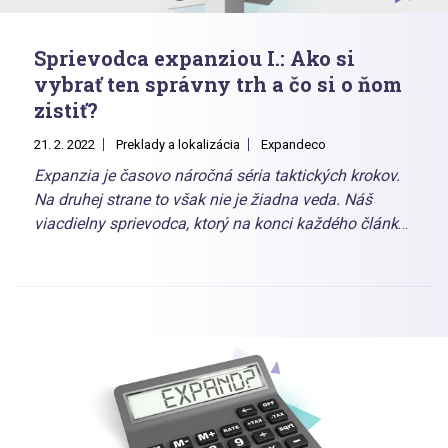
Sprievodca expanziou I.: Ako si
vybrať ten správny trh a čo si o ňom
zistiť?
21. 2. 2022
Preklady a lokalizácia
Expandeco
Expanzia je časovo náročná séria taktických krokov.
Na druhej strane to však nie je žiadna veda. Náš
viacdielny sprievodca, ktorý na konci každého článku
obsahuje checklist, vás na ňu perfektne pripraví.
Vďaka nemu budete môcť robiť rýchle a informované
rozhodnutia a nájsť si vlastnú cestu k úspechu na
trhu.