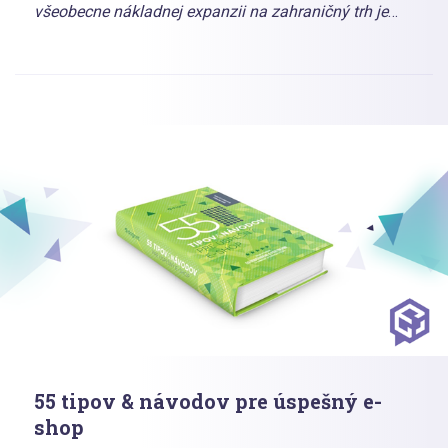
všeobecne nákladnej expanzii na zahraničný trh je
preto prirodzeným základom každého rozpočtu
digitálny marketing. Ten však e-shopu automaticky
nezaručuje rast.
55 tipov & návodov pre úspešný e-
shop