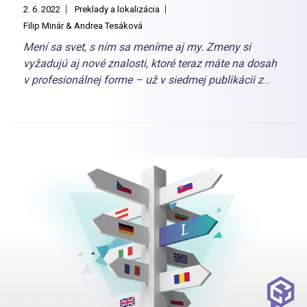
2. 6. 2022
Preklady a lokalizácia
Filip Minár & Andrea Tesáková
Mení sa svet, s ním sa meníme aj my. Zmeny si
vyžadujú aj nové znalosti, ktoré teraz máte na dosah
v profesionálnej forme – už v siedmej publikácii z
dielne Dognetu. Kniha je sumárom širokých
poznatkov z každej dôležitej e-commerce oblasti,
vysvetlí vám presne to, čo potrebujete vedieť pri
budovaní úspešného e-shopu.