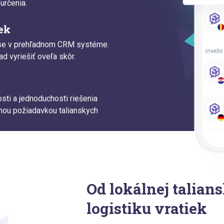
určenia.
ek
čase v prehľadnom CRM systéme.
 vyriešiť oveľa skôr.
sti a jednoduchosti riešenia
dnou požiadavkou talianskych
Od lokálnej talians
logistiku vratiek