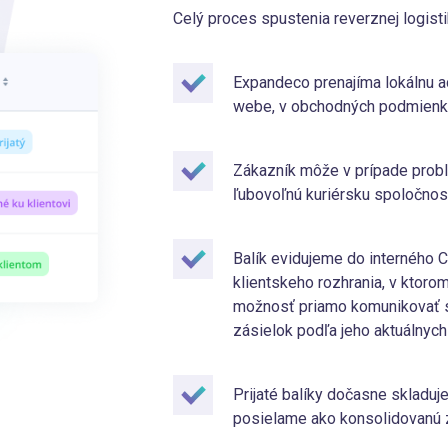
Celý proces spustenia reverznej logist
Expandeco prenajíma lokálnu ad
webe, v obchodných podmienkac
Zákazník môže v prípade probl
ľubovoľnú kuriérsku spoločnosť,
Balík evidujeme do interného
klientskeho rozhrania, v ktoro
možnosť priamo komunikovať 
zásielok podľa jeho aktuálnych
Prijaté balíky dočasne skladuj
posielame ako konsolidovanú z