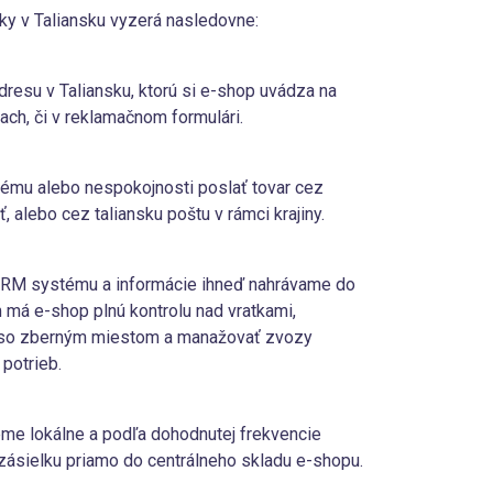
iky v Taliansku vyzerá nasledovne:
resu v Taliansku, ktorú si e-shop uvádza na
h, či v reklamačnom formulári.
ému alebo nespokojnosti poslať tovar cez
 alebo cez taliansku poštu v rámci krajiny.
 CRM systému a informácie ihneď nahrávame do
m má e-shop plnú kontrolu nad vratkami,
so zberným miestom a manažovať zvozy
 potrieb.
eme lokálne a podľa dohodnutej frekvencie
ásielku priamo do centrálneho skladu e-shopu.