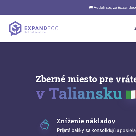
🚚 Vedeli ste, že Expandec
Zberné miesto pre vrát
v Taliansku
Zníženie nákladov
Prijaté balíky sa konsolidujú a posie