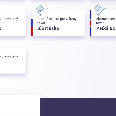
 pre vrátený
Zberné miesto pre vrátený
Zberné miest
tovar
tovar
o
Slovinsko
Veľká Br
 pre vrátený