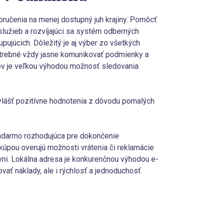
oručenia na menej dostupný juh krajiny. Pomôcť
lužieb a rozvíjajúci sa systém odberných
pujúcich. Dôležitý je aj výber zo všetkých
trebné vždy jasne komunikovať podmienky a
ov je veľkou výhodou možnosť sledovania
lášť pozitívne hodnotenia z dôvodu pomalých
zadarmo rozhodujúca pre dokončenie
 kúpou overujú možnosti vrátenia či reklamácie
ovni. Lokálna adresa je konkurenčnou výhodou e-
vať náklady, ale i rýchlosť a jednoduchosť