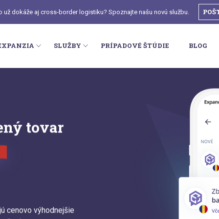
POŠ
o už dokáže aj cross-border logistiku? Spoznajte našu novú službu.
EXPANZIA
SLUŽBY
PRÍPADOVÉ ŠTÚDIE
BLOG
ený tovar
lajú cenovo výhodnejšie