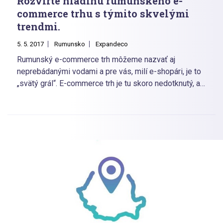
Rozvírte hladinu rumunského e-
commerce trhu s týmito skvelými
trendmi.
5. 5. 2017
Rumunsko
Expandeco
Rumunský e-commerce trh môžeme nazvať aj
neprebádanými vodami a pre vás, milí e-shopári, je to
„svätý grál“. E-commerce trh je tu skoro nedotknutý, a
preto vám nič nestojí v ceste rozbehnúť prosperujúci
e-shop. S našimi radami to zvládnete ľavou zadnou.