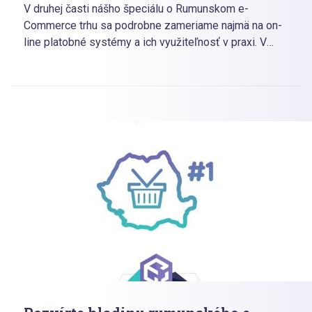
V druhej časti nášho špeciálu o Rumunskom e-
Commerce trhu sa podrobne zameriame najmä na on-
line platobné systémy a ich využiteľnosť v praxi. V
Rumunsku sú bezhotovostné transakcie ešte stále
opradené predsudkami spotrebiteľov. Milí e-shopári,
poďte sa spoločne s nami pozrieť, aká je situáciu na
rumunskom trhu. Veríme, že nasledujúce informácie
budú pre vás užitočné a inšpiratívne.