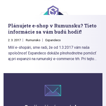
Plánujete e-shop v Rumunsku? Tieto
informácie sa vám budú hodiť!
2. 3. 2017
Rumunsko
Expandeco
Milí e-shopári, sme radi, že od 1.3.2017 vám naša
spoločnosť Expandeco dokáže plnohodnotne pomôcť
aj pri expanzii na rumunský e-commerce trh. Pri tejto
príležitosti sme si pre vás pripravili článok, ktorý vám
poskytne základný prehľad o e-commerce v
Rumunsku.