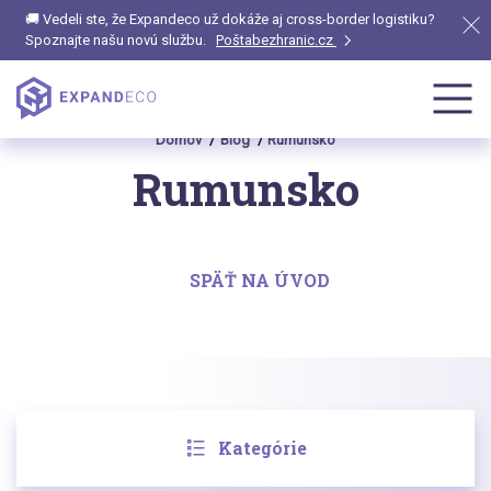
🚚 Vedeli ste, že Expandeco už dokáže aj cross-border logistiku?
Spoznajte našu novú službu.
Poštabezhranic.cz
Domov
Blog
Rumunsko
Rumunsko
SPÄŤ NA ÚVOD
Kategórie