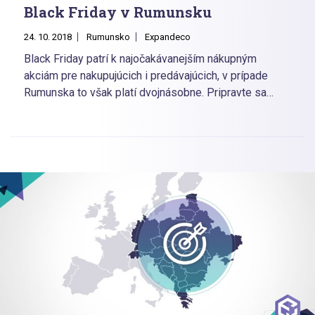
Black Friday v Rumunsku
24. 10. 2018
Rumunsko
Expandeco
Black Friday patrí k najočakávanejším nákupným
akciám pre nakupujúcich i predávajúcich, v prípade
Rumunska to však platí dvojnásobne. Pripravte sa
dostatočne na túto dôležitú ecommerce akciu a
vyťažte z nej maximum.