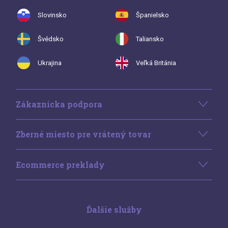
Slovinsko
Španielsko
Švédsko
Taliansko
Ukrajina
Veľká Británia
Zákaznícka podpora
Zberné miesto pre vrátený tovar
Ecommerce preklady
Ďalšie služby