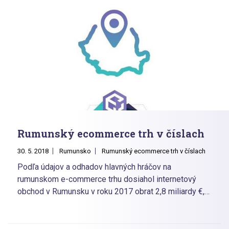
McBride (ASOS), Peep Laja (zakladateľ CXL) a Karl
Gilis (spoluzakladateľ AG Consult), Iulian Stanciu (CEO
eMag). Line up prednášok a workshopov bol skrátka
„našlapaný.“ Aj česko-slovenský e-shopári by si určite
prišli na svoje.
Rumunský ecommerce trh v číslach
30. 5. 2018
Rumunsko
Rumunský ecommerce trh v číslach
Podľa údajov a odhadov hlavných hráčov na
rumunskom e-commerce trhu dosiahol internetový
obchod v Rumunsku v roku 2017 obrat 2,8 miliardy €,
čo je o 40% viac ako v roku 2016. Znamená to, že
zákazníci v Rumunsku nakúpili online v priemere za
7,67 mil € každý deň.