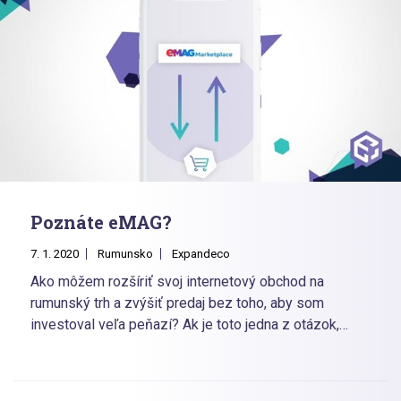
Poznáte eMAG?
7. 1. 2020
Rumunsko
Expandeco
Ako môžem rozšíriť svoj internetový obchod na
rumunský trh a zvýšiť predaj bez toho, aby som
investoval veľa peňazí? Ak je toto jedna z otázok,
ktorou sa v poslednom čase zaoberáte aj vy, tak jednu
z odpovedí môžete nájsť v tomto článku.