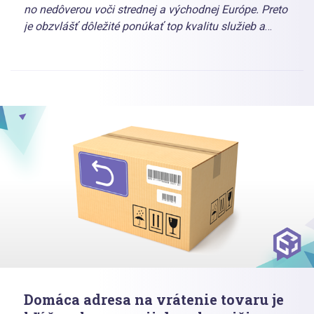
no nedôverou voči strednej a východnej Európe. Preto
je obzvlášť dôležité ponúkať top kvalitu služieb a
nezabúdať pritom na udržateľnosť, ochranu
osobných údajov, či na marketplace Amazon.
Domáca adresa na vrátenie tovaru je