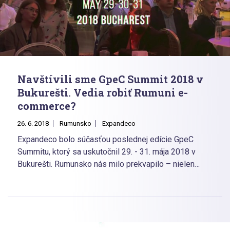
Navštívili sme GpeC Summit 2018 v
Bukurešti. Vedia robiť Rumuni e-
commerce?
26. 6. 2018
Rumunsko
Expandeco
Expandeco bolo súčasťou poslednej edície GpeC
Summitu, ktorý sa uskutočnil 29. - 31. mája 2018 v
Bukurešti. Rumunsko nás milo prekvapilo – nielen
krásnou metropolou, ale hlavne vysokou úrovňou tejto
najväčšej rumunskej (a možno i stredoeurópskej) e-
commerce akcie. 1000+ účastníkov, 40+
medzinárodných rečníkov, 22 vystavovateľov hovorí
za seba. Medzi rečníkmi figurovali mená ako Brian