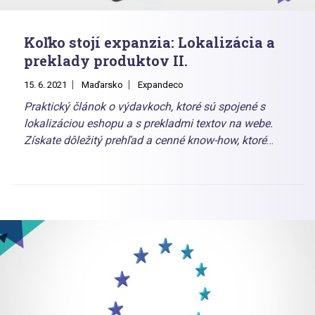
Koľko stojí expanzia: Lokalizácia a
preklady produktov II.
15. 6. 2021
Maďarsko
Expandeco
Praktický článok o výdavkoch, ktoré sú spojené s
lokalizáciou eshopu a s prekladmi textov na webe.
Získate dôležitý prehľad a cenné know-how, ktoré
vám pomôže rozhodnúť sa, ako každú položku riešiť:
či vlastnými silami alebo v spolupráci so
špecializovanou agentúrou, prípadne zvolíte ich
kombináciu.