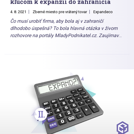
kľúčom k expanzii do zahraničia
4. 8. 2021
Zberné miesto pre vrátený tovar
Expandeco
Čo musí urobiť firma, aby bola aj v zahraničí
dlhodobo úspešná? To bola hlavná otázka v živom
rozhovore na portály MladyPodnikatel.cz. Zaujímavé
odpovede na otázky zakladateľa portálu Jirka
Rosteckého priniesli Tomáš Vrtík z Expandeco a Peter
Árva, ktorý rozbiehal zahraničnú logistiku v e-shope
Bibloo.cz. Prečítajte si náš stručný výber z rozhovoru,
ktorý nájdete v kompletnej podobe na portáli
Mladypodnikatel.cz.