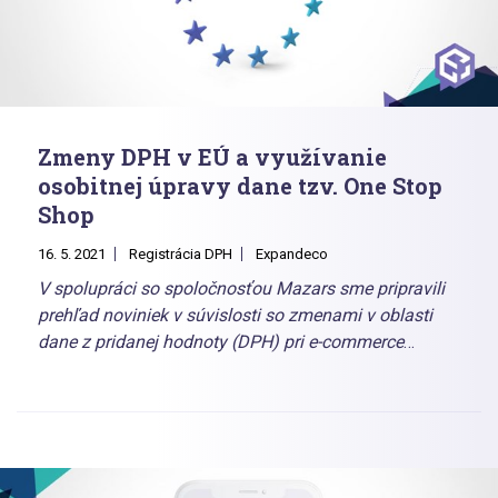
Zmeny DPH v EÚ a využívanie
osobitnej úpravy dane tzv. One Stop
Shop
16. 5. 2021
Registrácia DPH
Expandeco
V spolupráci so spoločnosťou Mazars sme pripravili
prehľad noviniek v súvislosti so zmenami v oblasti
dane z pridanej hodnoty (DPH) pri e-commerce
predaji tovaru na diaľku v rámci Európskej únie.
Uvedené zmeny sú účinné od 1. 7. 2021.