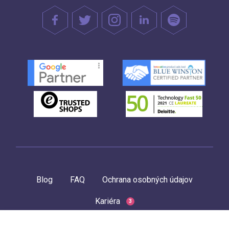
Blog
FAQ
Ochrana osobných údajov
Kariéra
3
Ochrana osobných údajov