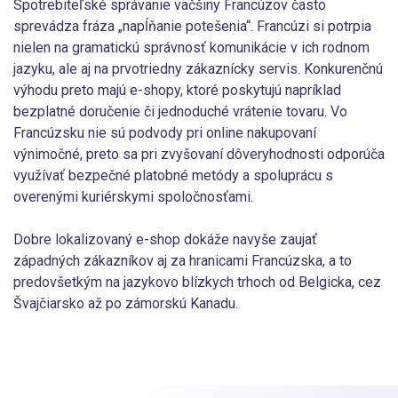
Spotrebiteľské správanie väčšiny Francúzov často
sprevádza fráza „napĺňanie potešenia“. Francúzi si potrpia
nielen na gramatickú správnosť komunikácie v ich rodnom
jazyku, ale aj na prvotriedny zákaznícky servis. Konkurenčnú
výhodu preto majú e-shopy, ktoré poskytujú napríklad
bezplatné doručenie či jednoduché vrátenie tovaru. Vo
Francúzsku nie sú podvody pri online nakupovaní
výnimočné, preto sa pri zvyšovaní dôveryhodnosti odporúča
využívať bezpečné platobné metódy a spoluprácu s
overenými kuriérskymi spoločnosťami.
Dobre lokalizovaný e-shop dokáže navyše zaujať
západných zákazníkov aj za hranicami Francúzska, a to
predovšetkým na jazykovo blízkych trhoch od Belgicka, cez
Švajčiarsko až po zámorskú Kanadu.