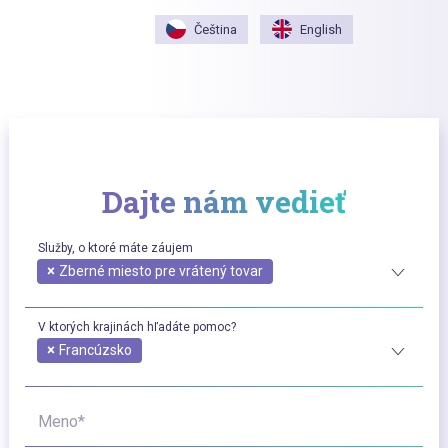
Čeština
English
Dajte nám vedieť
Služby, o ktoré máte záujem
×
Zberné miesto pre vrátený tovar
V ktorých krajinách hľadáte pomoc?
×
Francúzsko
Meno*