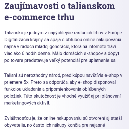
Zaujímavosti o talianskom
e-commerce trhu
Taliansko je jedným z najrýchlejšie rastúcich trhov v Európe.
Digitalizácia krajiny sa spája s obľubou online nakupovania
najmä v radoch mladej generácie, ktorá na internete trávi
viac ako 6 hodín denne. Málo domácich e-shopov a dopyt
po tovare predstavuje veľký potenciál pre uplatnenie sa.
Taliani sú nerozhodný národ, pred kúpou navštívia e-shop v
priemere 5x. Preto sa odporúča, aby e-shop disponoval
funkciou ukladania a pripomienkovania obľúbených
položiek. Túto skutočnosť je vhodné využiť aj pri plánovaní
marketingových aktivít.
Zvláštnosťou je, že online nakupovaniu sú otvorení aj starší
obyvatelia, no často ich nákupy končia pre nejasné