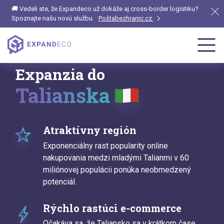
🚚 Vedeli ste, že Expandeco už dokáže aj cross-border logistiku?
Spoznajte našu novú službu.
Poštabezhranic.cz
Expanzia do
Talianska
Atraktívny región
Exponenciálny rast popularity online
nakupovania medzi mladými Talianmi v 60
miliónovej populácii ponúka neobmedzený
potenciál.
Rýchlo rastúci e-commerce
Očakáva sa, že Taliansko sa v krátkom čase