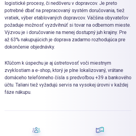
logistické procesy, či nedôveru v dopravcov. Je preto
potrebné dbať na prepracovaný systém doručovania, tiež
vratiek, výber etablovaných dopravcov. Väčšina obyvateľov
požaduje možnosť vyzdvihnúť si tovar na odbernom mieste.
Výzvou je i doručovanie na menej dostupný juh krajiny. Pre
až 63% nakupujúcich je doprava zadarmo rozhodujúca pre
dokončenie objednávky.
Kľúčom k úspechu je aj ústretovosť voči miestnym
zvyklostiam a e-shop, ktorý je plne lokalizovaný, vrátane
domáceho telefónneho čísla s predvoľbou +39 a bankového
účtu. Taliani tiež vyžadujú servis na vysokej úrovni v každej
fáze nákupu.