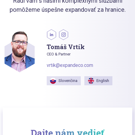
Radi vám s našimi komplexnými službami
pomôžeme úspešne expandovať za hranice.
Tomáš Vrtík
CEO & Partner
vrtik@expandeco.com
Slovenčina
English
Dajte nám vedieť