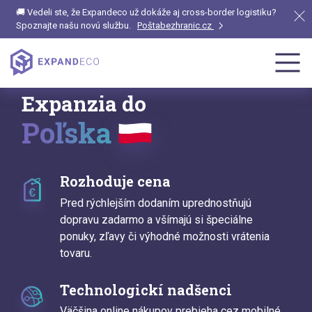
🚚 Vedeli ste, že Expandeco už dokáže aj cross-border logistiku?
Spoznajte našu novú službu.
Poštabezhranic.cz
Expanzia do
Poľska
Rozhoduje cena
Pred rýchlejším dodaním uprednostňujú
dopravu zadarmo a všímajú si špeciálne
ponuky, zľavy či výhodné možnosti vrátenia
tovaru.
Technologickí nadšenci
Väčšina online nákupov prebieha cez mobilné