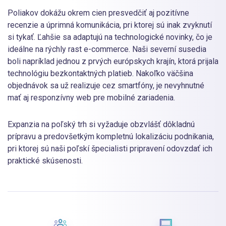
Poliakov dokážu okrem cien presvedčiť aj pozitívne
recenzie a úprimná komunikácia, pri ktorej sú inak zvyknutí
si tykať. Ľahšie sa adaptujú na technologické novinky, čo je
ideálne na rýchly rast e-commerce. Naši severní susedia
boli napríklad jednou z prvých európskych krajín, ktorá prijala
technológiu bezkontaktných platieb. Nakoľko väčšina
objednávok sa už realizuje cez smartfóny, je nevyhnutné
mať aj responzívny web pre mobilné zariadenia.
Expanzia na poľský trh si vyžaduje obzvlášť dôkladnú
prípravu a predovšetkým kompletnú lokalizáciu podnikania,
pri ktorej sú naši poľskí špecialisti pripravení odovzdať ich
praktické skúsenosti.