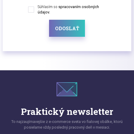
Súhlasím so
spracovaním osobných
údajov.
ODOSLAŤ
Praktický newsletter
To najzaujímavejšie z e-commerce sveta vo fialovej obálke, ktorú
posielame vždy posledný pracovný deň v mesiaci.