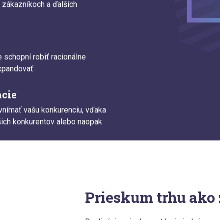
h zákazníkoch a ďalších
schopní robiť racionálne
xpandovať.
ncie
nímať vašu konkurenciu, vďaka
ich konkurentov alebo naopak
Prieskum trhu ako