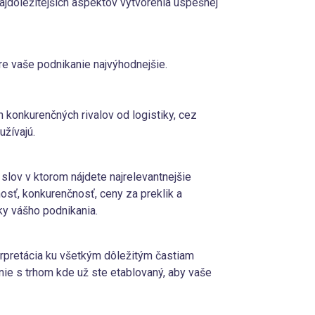
najdôležitejších aspektov vytvorenia úspešnej
pre vaše podnikanie najvýhodnejšie.
 konkurenčných rivalov od logistiky, cez
užívajú.
 slov v ktorom nájdete najrelevantnejšie
nosť, konkurenčnosť, ceny za preklik a
y vášho podnikania.
erpretácia ku všetkým dôležitým častiam
ie s trhom kde už ste etablovaný, aby vaše