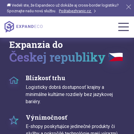
🚚 Vedeli ste, že Expandeco už dokáže aj cross-border logistiku?
Spoznajte našu novú službu.
Poštabezhranic.cz
Expanzia do
Českej republiky
Blízkosť trhu
Logisticky dobrá dostupnosť krajiny a
minimálne kultúrne rozdiely bez jazykovej
bariéry.
Výnimočnosť
E-shopy poskytujúce jedinečné produkty či
služby a pokročilé technológie majú výraznú