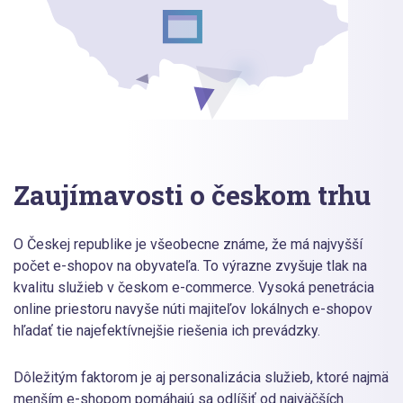
Zaujímavosti o českom trhu
O Českej republike je všeobecne známe, že má najvyšší
počet e-shopov na obyvateľa. To výrazne zvyšuje tlak na
kvalitu služieb v českom e-commerce. Vysoká penetrácia
online priestoru navyše núti majiteľov lokálnych e-shopov
hľadať tie najefektívnejšie riešenia ich prevádzky.
Dôležitým faktorom je aj personalizácia služieb, ktoré najmä
menším e-shopom pomáhajú sa odlíšiť od najväčších