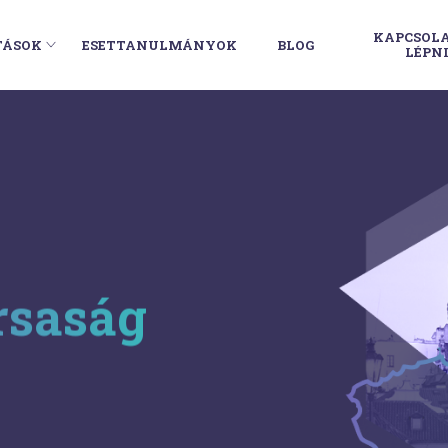
KAPCSOL
TÁSOK
ESETTANULMÁNYOK
BLOG
LÉPN
rsaság