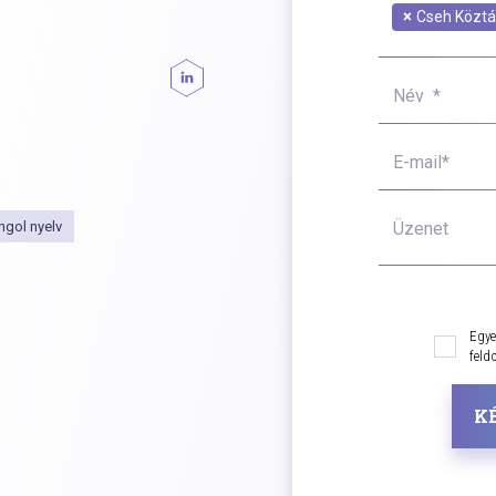
×
Cseh Köztá
Név *
E-mail*
ngol nyelv
Üzenet
Egye
feld
K