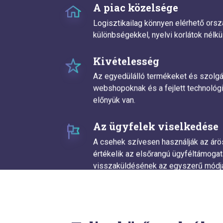
A piac közelsége
Logisztikailag könnyen elérhető orszá
különbségekkel, nyelvi korlátok nélkül
Kivételesség
Az egyedülálló termékeket és szolgál
webshopoknak és a fejlett technológ
előnyük van.
Az ügyfelek viselkedése
A csehek szívesen használják az árö
értékelik az elsőrangú ügyféltámogat
visszaküldésének az egyszerű módjá