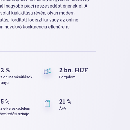
inél nagyobb piaci részesedést érjenek el. A
olat kialakítása révén, olyan modern
tás, fordított logisztika vagy az online
an növekvő konkurencia ellenére is
12 %
2 bn. HUF
z online vásárlások
Forgalom
ránya
15 %
21 %
z e-kereskedelem
ÁFA
övekedési szintje