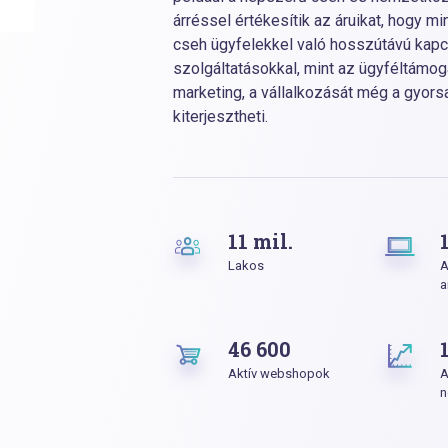
árréssel értékesítik az áruikat, hogy m
cseh ügyfelekkel való hosszútávú kapcs
szolgáltatásokkal, mint az ügyféltámoga
marketing, a vállalkozását még a gyors
kiterjesztheti.
11 mil.
Lakos
A
a
46 600
Aktív webshopok
A
n