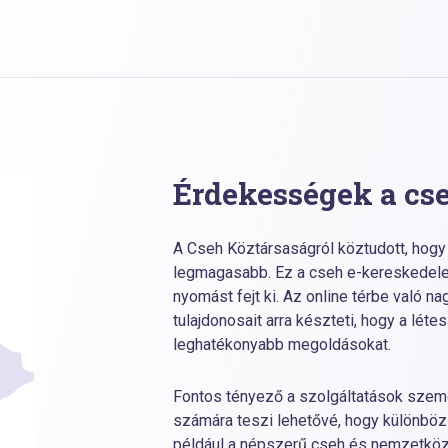
Érdekességek a cse
A Cseh Köztársaságról köztudott, hog
legmagasabb. Ez a cseh e-kereskedele
nyomást fejt ki. Az online térbe való
tulajdonosait arra készteti, hogy a lét
leghatékonyabb megoldásokat.
Fontos tényező a szolgáltatások szem
számára teszi lehetővé, hogy különböz
például a népszerű cseh és nemzetköz