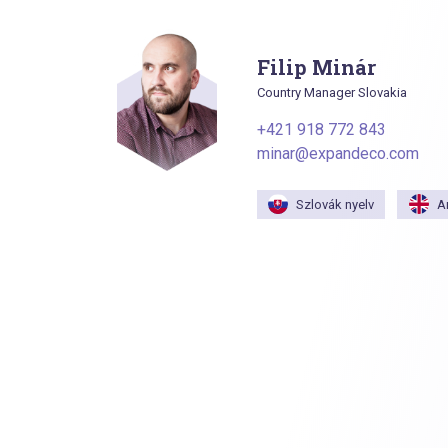
Filip Minár
Country Manager Slovakia
+421 918 772 843
minar@expandeco.com
Szlovák nyelv
A