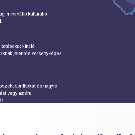
g, minimális kulturális
.
tatásokat kínáló
iáknak jelentős versenyképes
sszehasonlítókat és nagyra
ást vagy az áru
t.