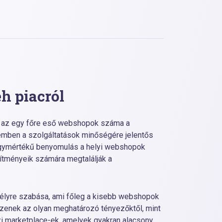
h piacról
y az egy főre eső webshopok száma a
mben a szolgáltatások minőségére jelentős
 nagymértékű benyomulás a helyi webshopok
esítményeik számára megtalálják a
élyre szabása, ami főleg a kisebb webshopok
zenek az olyan meghatározó tényezőktől, mint
i marketplace-ek, amelyek gyakran alacsony