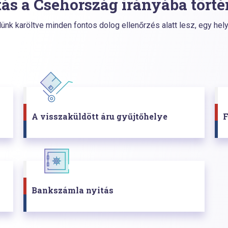
tás a Csehország irányába tört
ünk karöltve minden fontos dolog ellenőrzés alatt lesz, egy hely
A visszaküldött áru gyűjtőhelye
F
Bankszámla nyitás