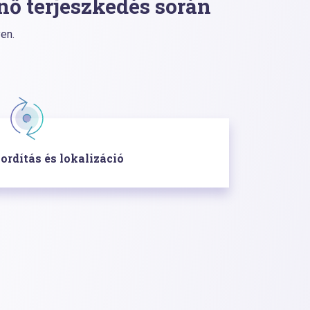
énő terjeszkedés során
en.
ordítás és lokalizáció