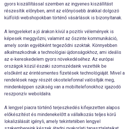
gyors kiszállítással szemben az ingyenes kiszállítást
részesítik előnyben, amit az előnyösebb árakkal dolgozó
külföldi webshopokban történő vásárlások is bizonyítanak.
A lengyeleket a jó árakon kívül a pozitív vélemények is
képesek meggyőzni, valamint az őszinte kommunikáció,
amely során egyébként tegeződni szoktak. Könnyebben
alkalmazkodnak a technológiai újdonságokhoz, ami ideális
az e-kereskedelem gyors növekedéséhez. Az európai
országok közül északi szomszédaink vezették be
elsőként az érintésmentes fizetések technológiáját. Mivel a
rendelések nagy részét okostelefonnal valósítják meg,
mindenképpen szükség van a mobiltelefonokhoz igazodó
reszponzív weboldalra.
A lengyel piacra történő terjeszkedés kifejezetten alapos
előkészítést és mindenekelőtt a vállalkozás teljes körű
lokalizálását igényli, amely tekintetében lengyel
szakembereink készek átadni gyakorlati tapasztalataikat.