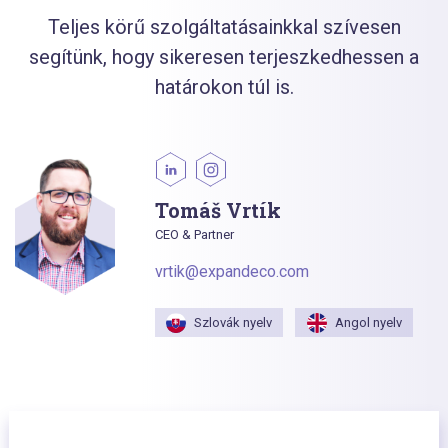
Teljes körű szolgáltatásainkkal szívesen
segítünk, hogy sikeresen terjeszkedhessen a
határokon túl is.
Tomáš Vrtík
CEO & Partner
vrtik@expandeco.com
Szlovák nyelv
Angol nyelv