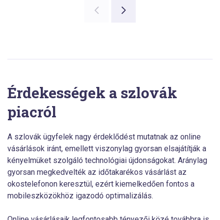
Érdekességek a szlovák
piacról
A szlovák ügyfelek nagy érdeklődést mutatnak az online
vásárlások iránt, emellett viszonylag gyorsan elsajátítják a
kényelmüket szolgáló technológiai újdonságokat. Aránylag
gyorsan megkedvelték az időtakarékos vásárlást az
okostelefonon keresztül, ezért kiemelkedően fontos a
mobileszközökhöz igazodó optimalizálás.
Online vásárlásaik legfontosabb tényezői közé továbbra is