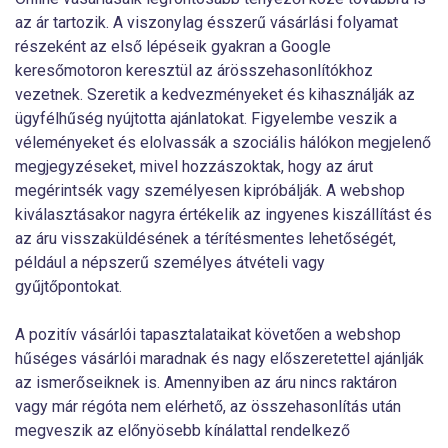
az ár tartozik. A viszonylag ésszerű vásárlási folyamat
részeként az első lépéseik gyakran a Google
keresőmotoron keresztül az árösszehasonlítókhoz
vezetnek. Szeretik a kedvezményeket és kihasználják az
ügyfélhűség nyújtotta ajánlatokat. Figyelembe veszik a
véleményeket és elolvassák a szociális hálókon megjelenő
megjegyzéseket, mivel hozzászoktak, hogy az árut
megérintsék vagy személyesen kipróbálják. A webshop
kiválasztásakor nagyra értékelik az ingyenes kiszállítást és
az áru visszaküldésének a térítésmentes lehetőségét,
például a népszerű személyes átvételi vagy
gyűjtőpontokat.
A pozitív vásárlói tapasztalataikat követően a webshop
hűséges vásárlói maradnak és nagy előszeretettel ajánlják
az ismerőseiknek is. Amennyiben az áru nincs raktáron
vagy már régóta nem elérhető, az összehasonlítás után
megveszik az előnyösebb kínálattal rendelkező