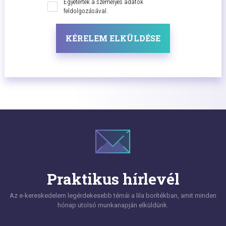
Egyetértek a személyes adatok
feldolgozásával.
KÉRELEM ELKÜLDÉSE
Praktikus hírlevél
Az e-kereskedelem legérdekesebb témái a lila borítékban, amit minden
hónap utolsó munkanapján elküldünk.