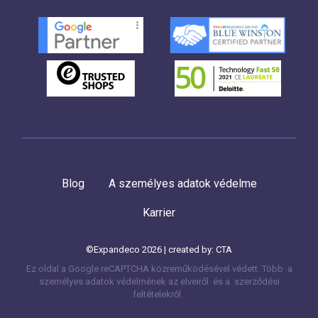
Blog
A személyes adatok védelme
Karrier
©Expandeco 2026 | created by:
CTA
Ez oldal a Google reCAPTCHA közreműködésével védett. Több
a
személyes adatok védelmének az elveiről és a
szerződési
feltételekről.