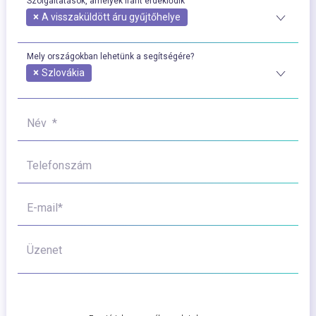
Szolgáltatások, amelyek iránt érdeklődik
×
A visszaküldött áru gyűjtőhelye
Mely országokban lehetünk a segítségére?
×
Szlovákia
Név *
Telefonszám
E-mail*
Üzenet