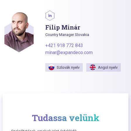
Filip Minár
Country Manager Slovakia
+421 918 772 843
minar@expandeco.com
Szlovák nyelv
Angol nyelv
Tudassa velünk