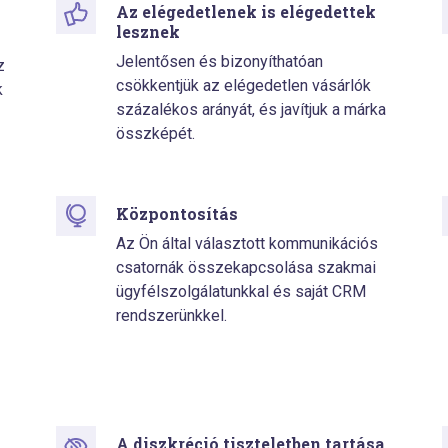
Az elégedetlenek is elégedettek
lesznek
Jelentősen és bizonyíthatóan
z
csökkentjük az elégedetlen vásárlók
k
százalékos arányát, és javítjuk a márka
összképét.
Központosítás
Az Ön által választott kommunikációs
csatornák összekapcsolása szakmai
ügyfélszolgálatunkkal és saját CRM
rendszerünkkel.
A diszkréció tiszteletben tartása