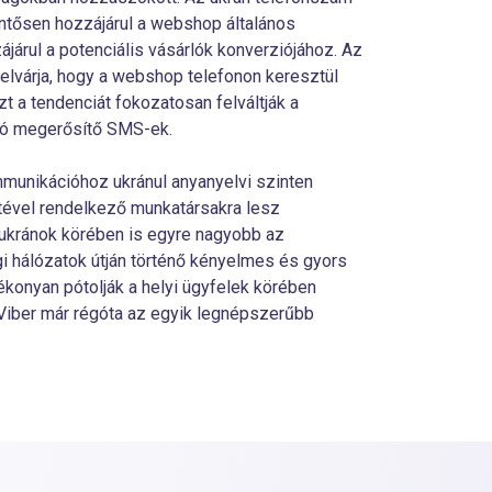
entősen hozzájárul a webshop általános
árul a potenciális vásárlók konverziójához. Az
elvárja, hogy a webshop telefonon keresztül
t a tendenciát fokozatosan felváltják a
ozó megerősítő SMS-ek.
ommunikációhoz ukránul anyanyelvi szinten
etével rendelkező munkatársakra lesz
ukránok körében is egyre nagyobb az
i hálózatok útján történő kényelmes és gyors
ékonyan pótolják a helyi ügyfelek körében
Viber már régóta az egyik legnépszerűbb