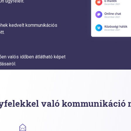
n ügyfeleit.
sehek kedvelt kommunikációs
tt.
en valós időben átlátható képet
ásairól.
yfelekkel való kommunikáció 