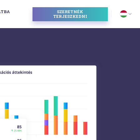
ATBA
SZERETNÉK
I
TERJESZKEDNI