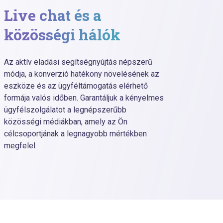
Live chat és a
Te
közösségi hálók
Termés
Az aktív eladási segítségnyújtás népszerű
telefo
módja, a konverzió hatékony növelésének az
megőrz
eszköze és az ügyféltámogatás elérhető
érzést
formája valós időben. Garantáljuk a kényelmes
törődü
ügyfélszolgálatot a legnépszerűbb
megold
közösségi médiákban, amely az Ön
szolgá
célcsoportjának a legnagyobb mértékben
telefo
megfelel.