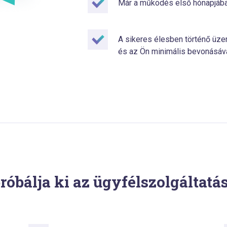
Már a működés első hónapjában
A sikeres élesben történő üze
és az Ön minimális bevonásáva
róbálja ki az ügyfélszolgáltat