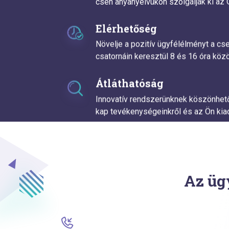
cseh anyanyelvükön szolgálják ki az Ö
Elérhetőség
Növelje a pozitív ügyfélélményt a c
csatornáin keresztül 8 és 16 óra közö
Átláthatóság
Innovatív rendszerünknek köszönhető
kap tevékenységeinkről és az Ön kiad
Az üg