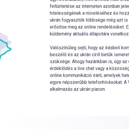
feltüntetése az interneten azonban jel
hitelességének a növeléséhez és hozzáj
ukrán fogyasztók többsége még azt is 
erősítse meg az online rendelésüket. Ez
küldemény aktuális állapotára vonatk
Valószínűleg sejti, hogy az írásbeli k
beszélő és az ukrán cirill betűk ismer
szüksége. Ahogy hazánkban is, úgy az 
érdeklődés a live chat vagy a közösség
online kommunikáció iránt, amelyek hat
egyre népszerűbb telefonhívásokat. A 
alkalmazás az ukrán piacon.