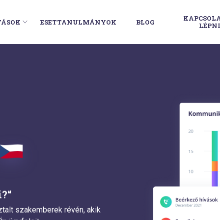
KAPCSOL
TÁSOK
ESETTANULMÁNYOK
BLOG
LÉPN
?“
ztalt szakemberek révén, akik