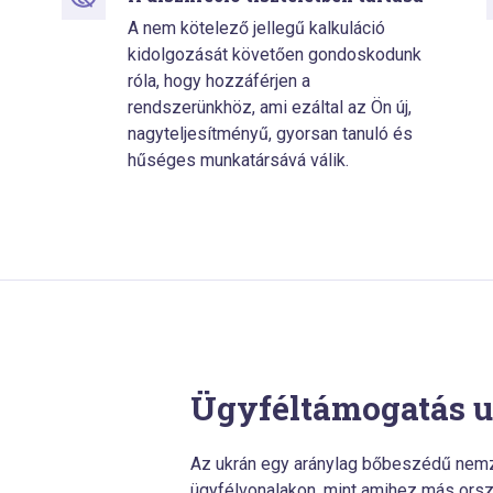
A nem kötelező jellegű kalkuláció
kidolgozását követően gondoskodunk
róla, hogy hozzáférjen a
rendszerünkhöz, ami ezáltal az Ön új,
nagyteljesítményű, gyorsan tanuló és
hűséges munkatársává válik.
Ügyféltámogatás 
Az ukrán egy aránylag bőbeszédű nemz
ügyfélvonalakon, mint amihez más ors