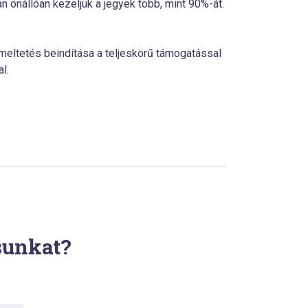
 önállóan kezeljük a jegyek több, mint 90%-át.
meltetés beindítása a teljeskörű támogatással
l.
ásunkat?