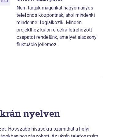
Nem tartjuk magunkat hagyományos
telefonos központnak, ahol mindenki
mindennel foglalkozik. Minden
projekthez külön e célra létrehozott
csapatot rendelünk, amelyet alacsony
fluktuáció jellemez.
ukrán nyelven
et. Hosszabb hívásokra számíthat a helyi
zágokban hozzászokott. Az ukrán telefonszám