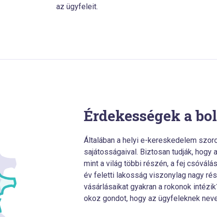
az ügyfeleit.
Érdekességek a bol
Általában a helyi e-kereskedelem szoro
sajátosságaival. Biztosan tudják, hogy 
mint a világ többi részén, a fej csóválá
év feletti lakosság viszonylag nagy ré
vásárlásaikat gyakran a rokonok intéz
okoz gondot, hogy az ügyfeleknek nev