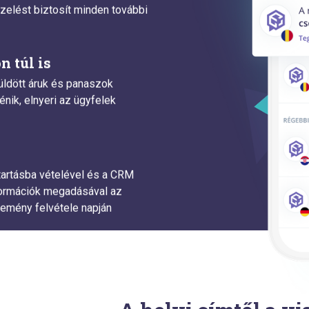
zelést biztosít minden további
n túl is
ldött áruk és panaszok
énik, elnyeri az ügyfelek
tartásba vételével és a CRM
ormációk megadásával az
demény felvétele napján