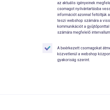
az aktuális igényeinek megfele
csomagot nyilvántartásba ves
információt azonnal feltöltjük 
teszi webshop számára a vissz
kommunikációt a gyűjtőpontta
számára megfelelő intervallu
A beérkezett csomagokat átmen
közvetlenül a webshop központ
gyakoriság szerint.