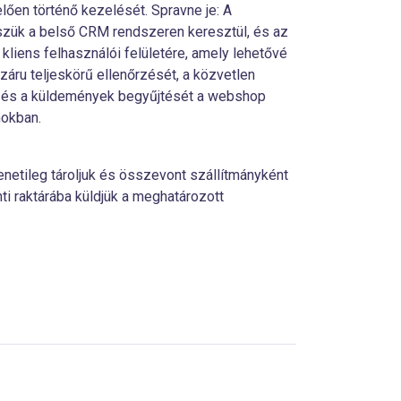
lően történő kezelését. Spravne je: A
szük a belső CRM rendszeren keresztül, és az
a kliens felhasználói felületére, amely lehetővé
áru teljeskörű ellenőrzését, a közvetlen
l és a küldemények begyűjtését a webshop
mokban.
etileg tároljuk és összevont szállítmányként
i raktárába küldjük a meghatározott