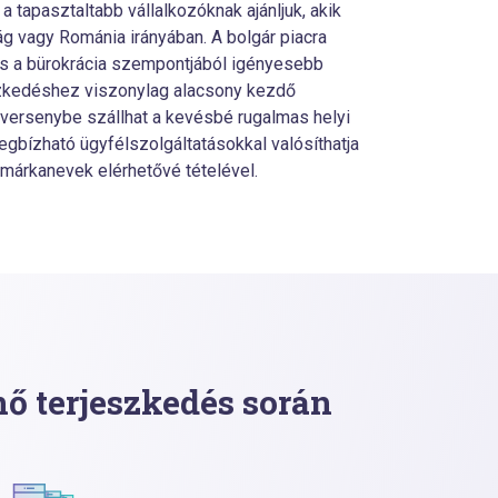
 tapasztaltabb vállalkozóknak ajánljuk, akik
g vagy Románia irányában. A bolgár piacra
és a bürokrácia szempontjából igényesebb
eszkedéshez viszonylag alacsony kezdő
versenybe szállhat a kevésbé rugalmas helyi
egbízható ügyfélszolgáltatásokkal valósíthatja
 márkanevek elérhetővé tételével.
nő terjeszkedés során