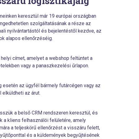
sszáru logisztikájáig
meinken keresztül már 19 európai országban
ngedhetetlen szolgáltatásának a része az
li nyilvántartástól és bejelentéstől kezdve, az
ok alapos ellenőrzéséig.
elyi címet, amelyet a webshop feltüntet a
ételekben vagy a panaszkezelési űrlapon.
 esetén az ügyfél bármely futárcégen vagy az
 elküldheti az árut.
esszük a belső CRM rendszeren keresztül, és
ük a kliens felhasználói felületére, amely
ra a teljeskörű ellenőrzést a visszáru felett,
gyűjtőponttal és a küldemények begyűjtésének