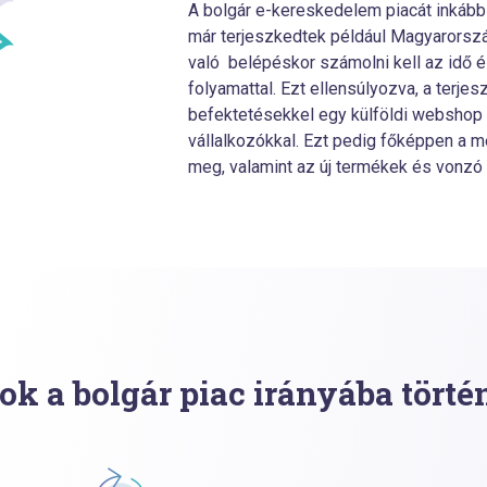
A bolgár e-kereskedelem piacát inkább a
már terjeszkedtek például Magyarorszá
való belépéskor számolni kell az idő 
folyamattal. Ezt ellensúlyozva, a terj
befektetésekkel egy külföldi webshop 
vállalkozókkal. Ezt pedig főképpen a m
meg, valamint az új termékek és vonzó
ok a bolgár piac irányába törté