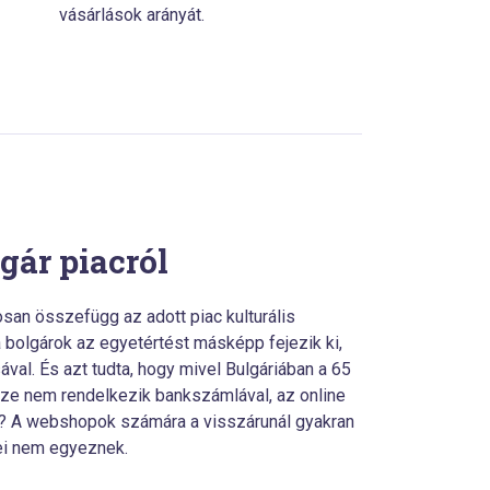
vásárlások arányát.
gár piacról
san összefügg az adott piac kulturális
a bolgárok az egyetértést másképp fejezik ki,
sával. És azt tudta, hogy mivel Bulgáriában a 65
sze nem rendelkezik bankszámlával, az online
ik? A webshopok számára a visszárunál gyakran
ei nem egyeznek.