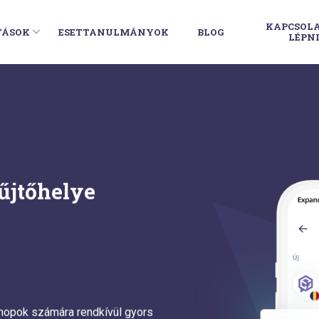
KAPCSOL
TÁSOK
ESETTANULMÁNYOK
BLOG
LÉPN
űjtőhelye
shopok számára rendkívül gyors