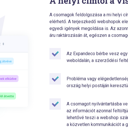
A helyi címtől a vi
A csomagok feldolgozása a mi helyi cí
elérhető. A terjeszkedő webshopok ele
egyedi igények megoldása is. Az azonna
áru raktározásán át, egészen a csomag
Az Expandeco bérbe vesz egy h
weboldalán, a szerződési felt
Probléma vagy elégedetlenség
ország helyi postáján keresztül
A csomagot nyilvántartásba v
az információt azonnal feltöltj
lehetővé teszi a webshop számá
a közvetlen kommunikációt a 