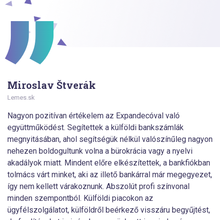
Miroslav Štverák
Lemes.sk
Nagyon pozitívan értékelem az Expandecóval való
együttműködést. Segítettek a külföldi bankszámlák
megnyitásában, ahol segítségük nélkül valószínűleg nagyon
nehezen boldogultunk volna a bürokrácia vagy a nyelvi
akadályok miatt. Mindent előre elkészítettek, a bankfiókban
tolmács várt minket, aki az illető bankárral már megegyezet,
így nem kellett várakoznunk. Abszolút profi színvonal
minden szempontból. Külföldi piacokon az
ügyfélszolgálatot, külföldről beérkező visszáru begyűjtést,