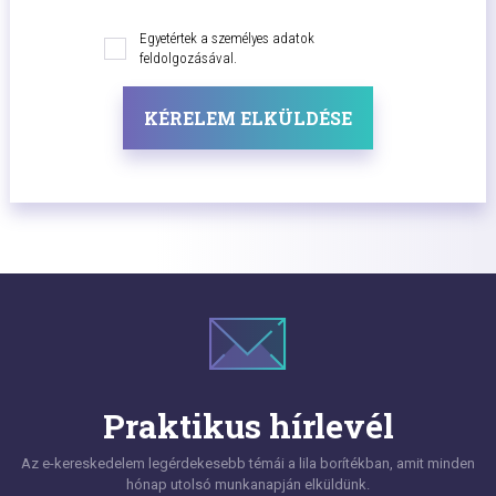
Egyetértek a személyes adatok
feldolgozásával.
KÉRELEM ELKÜLDÉSE
Praktikus hírlevél
Az e-kereskedelem legérdekesebb témái a lila borítékban, amit minden
hónap utolsó munkanapján elküldünk.