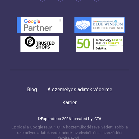
Blog
A személyes adatok védelme
Karrier
©Expandeco 2026 | created by:
CTA
Ez oldal a Google reCAPTCHA közreműködésével védett. Több
a
személyes adatok védelmének az elveiről és a
szerződési
feltételekről.