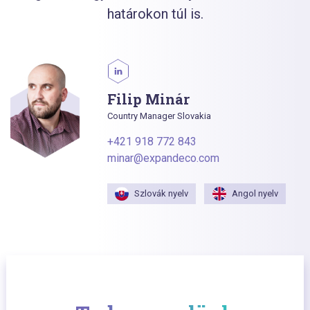
határokon túl is.
Filip Minár
Country Manager Slovakia
+421 918 772 843
minar@expandeco.com
Szlovák nyelv
Angol nyelv