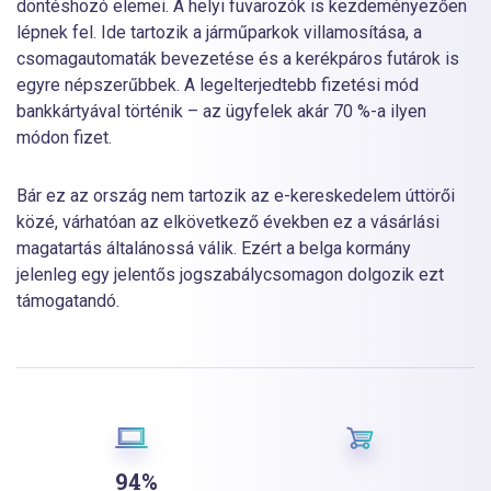
döntéshozó elemei. A helyi fuvarozók is kezdeményezően
lépnek fel. Ide tartozik a járműparkok villamosítása, a
csomagautomaták bevezetése és a kerékpáros futárok is
egyre népszerűbbek. A legelterjedtebb fizetési mód
bankkártyával történik – az ügyfelek akár 70 %-a ilyen
módon fizet.
Bár ez az ország nem tartozik az e-kereskedelem úttörői
közé, várhatóan az elkövetkező években ez a vásárlási
magatartás általánossá válik. Ezért a belga kormány
jelenleg egy jelentős jogszabálycsomagon dolgozik ezt
támogatandó.
94%