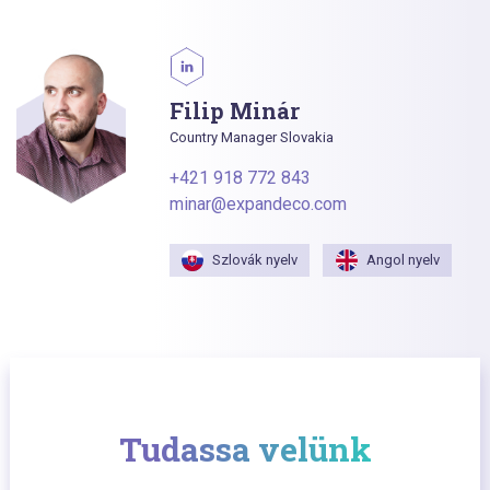
Filip Minár
Country Manager Slovakia
+421 918 772 843
minar@expandeco.com
Szlovák nyelv
Angol nyelv
Tudassa velünk