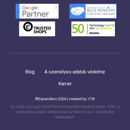
Blog
A személyes adatok védelme
Karrier
©Expandeco 2026 | created by:
CTA
Ez oldal a Google reCAPTCHA közreműködésével védett. Több
a
személyes adatok védelmének az elveiről és a
szerződési
feltételekről.