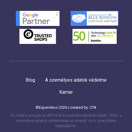
Blog
A személyes adatok védelme
Karrier
©Expandeco 2026 | created by:
CTA
Ez oldal a Google reCAPTCHA közreműködésével védett. Több
a
személyes adatok védelmének az elveiről és a
szerződési
feltételekről.