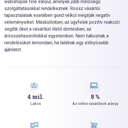
webshopok felé irányul, amelyek jobb minőségű
szolgáltatásokkal rendelkeznek. Rossz vásárlói
tapasztalataik esetében gond nélkül megírják negatív
véleményeiket. Máskülönben, az ügyfelek pozitív reakciói
segítik őket a vásárlást illető döntésben, az
árösszehasonlítókkal egyetemben. Nem haboznak a
rendelésüket lemondani, ha találnak egy előnyösebb
ajánlatot.
4 mil.
8 %
Lakos
Az online vásárlások aránya