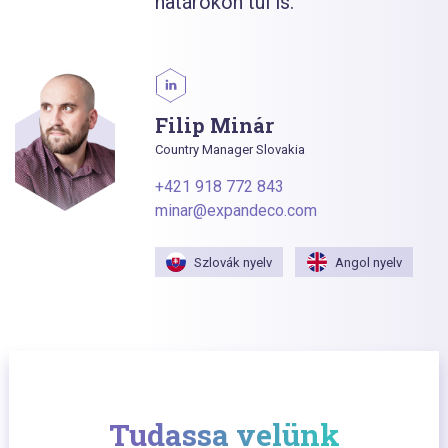
határokon túl is.
Filip Minár
Country Manager Slovakia
+421 918 772 843
minar@expandeco.com
Szlovák nyelv
Angol nyelv
Tudassa velünk