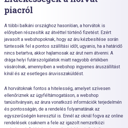
piacról
A többi balkáni országhoz hasonlóan, a horvátok is
előnyben részesítik az átvéttel történő fizetést. Ezért
javasolt a webshopoknak, hogy az áru kézbesítése során
tüntessék fel a pontos szállítási időt, ugyanis, ha a határidő
nincs betartva, akkor hajlamosak az árut nem átvenni. A
drága helyi futárszolgálatok miatt nagyobb értékben
vásárolnak, amennyiben a webshop ingyenes áruszállítást
kínál és az esetleges áruvisszaküldést.
A horvátoknak fontos a hitelesség, amelyet szívesen
ellenőriznek az ügyféltámogatáson, a webshop
tanúsítványain, az árura vonatkozó információk terjedelmén
és pontosságán, de a rendelés folyamatának az
egyszerűségén keresztül is. Ennél az oknál fogva az online
rendelések csaknem a fele az igazolt nemzetközi