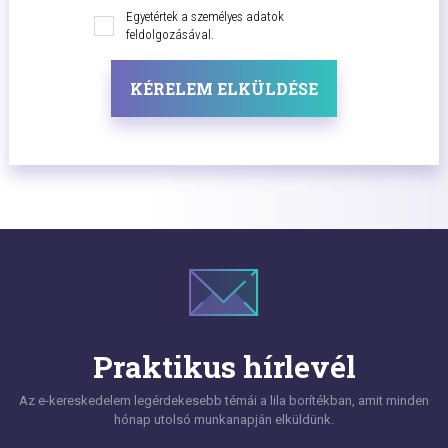
Egyetértek a személyes adatok
feldolgozásával.
KÉRELEM ELKÜLDÉSE
Praktikus hírlevél
Az e-kereskedelem legérdekesebb témái a lila borítékban, amit minden
hónap utolsó munkanapján elküldünk.