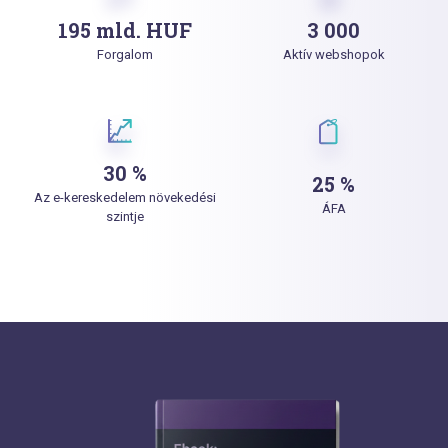
195 mld. HUF
3 000
Forgalom
Aktív webshopok
30 %
25 %
Az e-kereskedelem növekedési
ÁFA
szintje