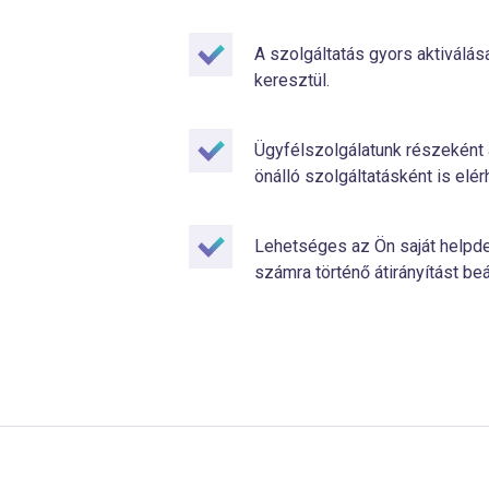
A szolgáltatás gyors aktiválá
keresztül.
Ügyfélszolgálatunk részeként 
önálló szolgáltatásként is elér
Lehetséges az Ön saját helpde
számra történő átirányítást beál