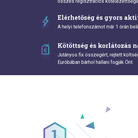
összes regisztrációs kötelezettsége
Elérhetőség és gyors akt
A helyi telefonszámot már 1 órán belü
Kötöttség és korlátozás n
Jutányos fix összegért, rejtett költsé
Euróbában bárhol hallani fogják Önt.