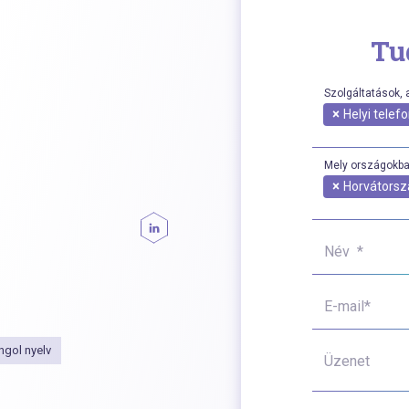
Tu
Szolgáltatások, 
×
Helyi tele
Mely országokba
×
Horvátorsz
Név *
E-mail*
ngol nyelv
Üzenet