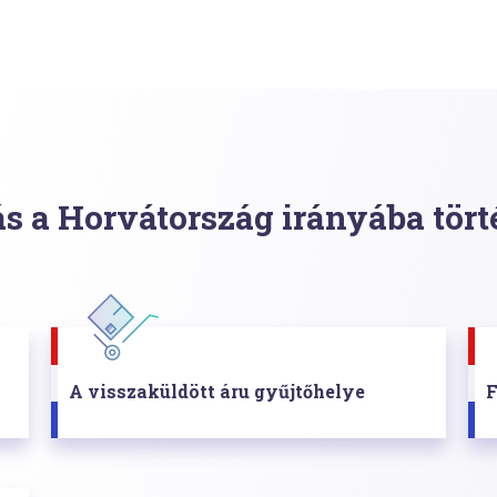
ás a Horvátország irányába tör
A visszaküldött áru gyűjtőhelye
F