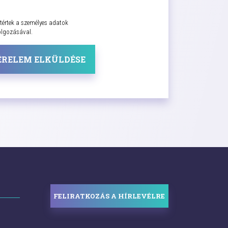
tértek a személyes adatok
olgozásával.
ÉRELEM ELKÜLDÉSE
FELIRATKOZÁS A HÍRLEVÉLRE