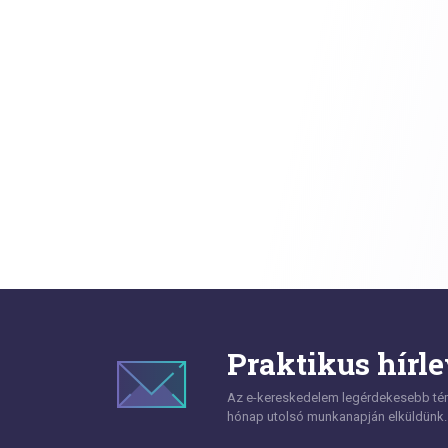
Praktikus hírle
Az e-kereskedelem legérdekesebb témá
hónap utolsó munkanapján elküldünk.