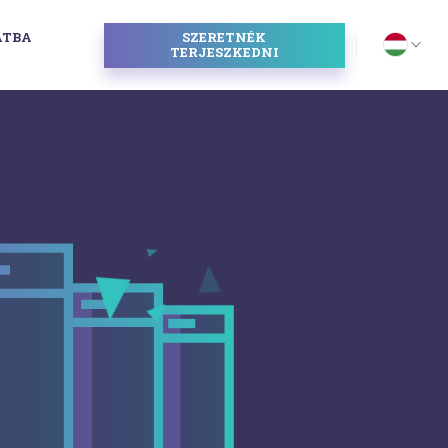
ATBA
SZERETNÉK
I
TERJESZKEDNI