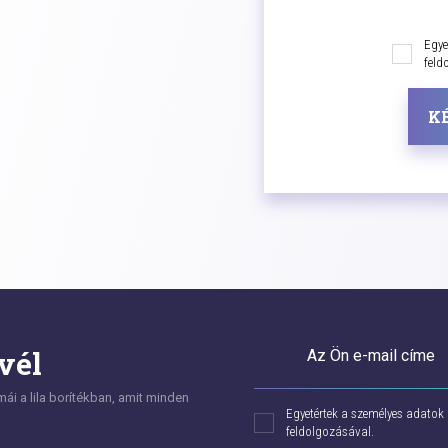
Egye
feld
K
vél
Az Ön e-mail címe
i a lila borítékban, amit minden
Egyetértek a személyes adatok
feldolgozásával.