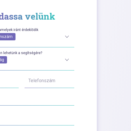
dassa velünk
amelyek iránt érdeklődik
fonszám
n lehetünk a segítségére?
ág
Telefonszám