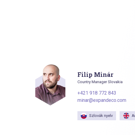
Filip Minár
Country Manager Slovakia
+421 918 772 843
minar@expandeco.com
Szlovák nyelv
A