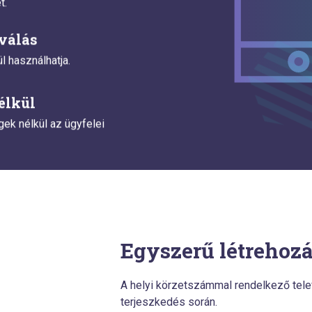
t.
iválás
l használhatja.
élkül
gek nélkül az ügyfelei
Egyszerű létrehoz
A helyi körzetszámmal rendelkező te
terjeszkedés során.