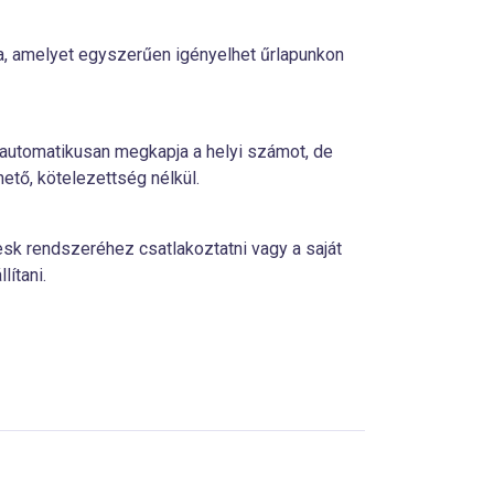
sa, amelyet egyszerűen igényelhet űrlapunkon
automatikusan megkapja a helyi számot, de
hető, kötelezettség nélkül.
sk rendszeréhez csatlakoztatni vagy a saját
lítani.