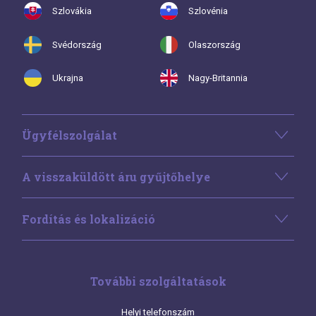
Szlovákia
Szlovénia
Svédország
Olaszország
Ukrajna
Nagy-Britannia
Ügyfélszolgálat
A visszaküldött áru gyűjtőhelye
Fordítás és lokalizáció
További szolgáltatások
Helyi telefonszám