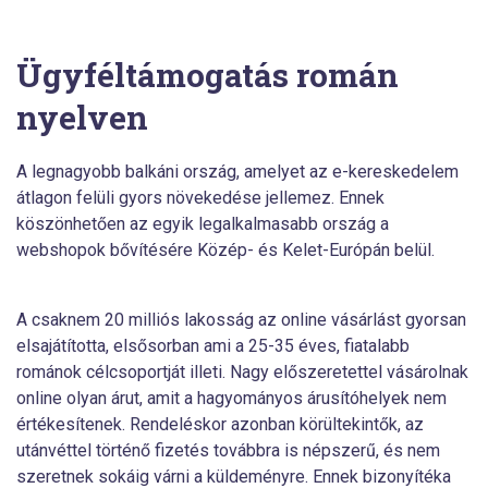
Ügyféltámogatás román
nyelven
A legnagyobb balkáni ország, amelyet az e-kereskedelem
átlagon felüli gyors növekedése jellemez. Ennek
köszönhetően az egyik legalkalmasabb ország a
webshopok bővítésére Közép- és Kelet-Európán belül.
A csaknem 20 milliós lakosság az online vásárlást gyorsan
elsajátította, elsősorban ami a 25-35 éves, fiatalabb
románok célcsoportját illeti. Nagy előszeretettel vásárolnak
online olyan árut, amit a hagyományos árusítóhelyek nem
értékesítenek. Rendeléskor azonban körültekintők, az
utánvéttel történő fizetés továbbra is népszerű, és nem
szeretnek sokáig várni a küldeményre. Ennek bizonyítéka