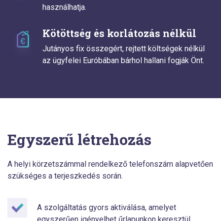
használhatja.
Kötöttség és korlátozás nélkül
Jutányos fix összegért, rejtett költségek nélkül
az ügyfelei Euróbában bárhol hallani fogják Önt.
Egyszerű létrehozás
A helyi körzetszámmal rendelkező telefonszám alapvetően
szükséges a terjeszkedés során.
A szolgáltatás gyors aktiválása, amelyet
egyszerűen igényelhet űrlapunkon keresztül.