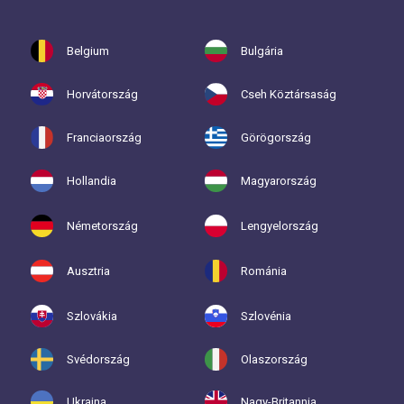
Belgium
Bulgária
Horvátország
Cseh Köztársaság
Franciaország
Görögország
Hollandia
Magyarország
Németország
Lengyelország
Ausztria
Románia
Szlovákia
Szlovénia
Svédország
Olaszország
Ukrajna
Nagy-Britannia