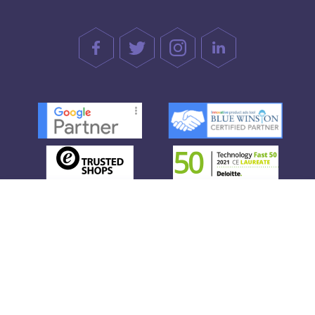
Üdvözöljük! Egyetért a cookie-k
tárolásával?
Mielőtt belépne online világunkba, szeretnénk
megkérni, hogy tároljon cookie-kat a böngészőjében.
Blog
A személyes adatok védelme
Ezáltal hozzájárul ahhoz, hogy hibátlanul jelenítsük meg
Karrier
az oldalt, mérjük a teljesítményét vagy a statisztikáit,