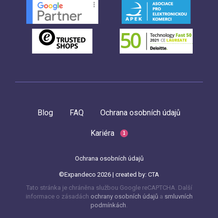
Blog
FAQ
Ochrana osobních údajů
Kariéra
1
Ochrana osobních údajů
©Expandeco 2026 | created by:
CTA
Tato stránka je chráněna službou Google reCAPTCHA. Další
informace o zásadách
ochrany osobních údajů
a
smluvních
podmínkách
.