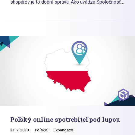
shopárov je to dobrá správa. Ako uvádza Spoločnosť
Poľských Bánk, koncom roka 2016 Poliaci vlastnili už
vyše 33 miliónov bankových účtov dostupných online.
Bezkontaktné platobné karty využíva už vyše 28,5
miliónov ľudí. Súčasne až 2,3 miliónov malých a
stredných podnikateľov vlastnilo internetové účty a
1,4 milióna ich aktívne využívalo.
Poľský online spotrebiteľ pod lupou
31. 7. 2018
Poľsko
Expandeco