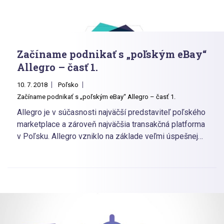
Začíname podnikať s „poľským eBay“
Allegro – časť 1.
10. 7. 2018
Poľsko
Začíname podnikať s „poľským eBay“ Allegro – časť 1.
Allegro je v súčasnosti najväčší predstaviteľ poľského
marketplace a zároveň najväčšia transakčná platforma
v Poľsku. Allegro vzniklo na základe veľmi úspešnej
americkej platformy eBay. Takzvaný „poľský eBay“ má
dnes približne 14 miliónov klientov. Až 75% osôb
uvádza Allegro ako prvú voľbu pri výbere
internetového obchodu, pričom 90% užívateľov cez
Allgero robí pravidelné nákupy.