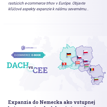
rastúcich e-commerce trhov v Európe. Objavte
kľúčové aspekty expanzie k nášmu severnému
susedovi vrátane možnosti stiahnuť si rozsiahly
prehľad poľského e-commerce v podobe prehľadného
e-booku.
Expanzia do Nemecka ako vstupnej