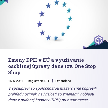
Zmeny DPH v EÚ a využívanie
osobitnej úpravy dane tzv. One Stop
Shop
16. 5. 2021
Registrácia DPH
Expandeco
V spolupráci so spoločnosťou Mazars sme pripravili
prehľad noviniek v súvislosti so zmenami v oblasti
dane z pridanej hodnoty (DPH) pri e-commerce
predaji tovaru na diaľku v rámci Európskej únie.