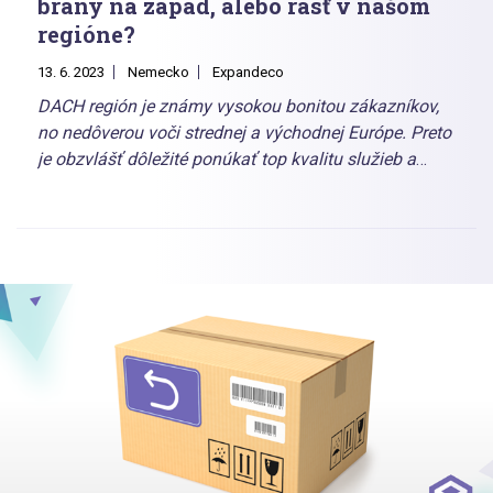
brány na západ, alebo rásť v našom
regióne?
13. 6. 2023
Nemecko
Expandeco
DACH región je známy vysokou bonitou zákazníkov,
no nedôverou voči strednej a východnej Európe. Preto
je obzvlášť dôležité ponúkať top kvalitu služieb a
nezabúdať pritom na udržateľnosť, ochranu
osobných údajov, či na marketplace Amazon.