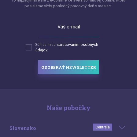
To najzaujímavejšie z e-commerce sveta vo fialovej obálke, ktorú
posielame vždy posledný pracovný deň v mesiaci.
Váš e-mail
Súhlasím so
spracovaním osobných
údajov.
ODOBERAŤ NEWSLETTER
Naše pobočky
Slovensko
Centrála