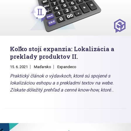
Koľko stojí expanzia: Lokalizácia a
preklady produktov II.
15. 6. 2021
Maďarsko
Expandeco
Praktický článok o výdavkoch, ktoré sú spojené s
lokalizáciou eshopu a s prekladmi textov na webe.
Získate dôležitý prehľad a cenné know-how, ktoré
vám pomôže rozhodnúť sa, ako každú položku riešiť:
či vlastnými silami alebo v spolupráci so
špecializovanou agentúrou, prípadne zvolíte ich
kombináciu.