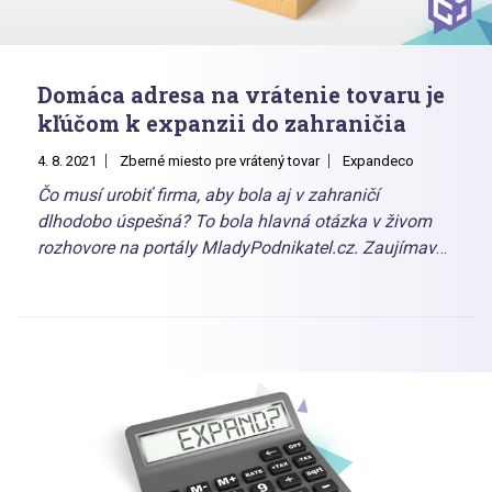
Domáca adresa na vrátenie tovaru je
kľúčom k expanzii do zahraničia
4. 8. 2021
Zberné miesto pre vrátený tovar
Expandeco
Čo musí urobiť firma, aby bola aj v zahraničí
dlhodobo úspešná? To bola hlavná otázka v živom
rozhovore na portály MladyPodnikatel.cz. Zaujímavé
odpovede na otázky zakladateľa portálu Jirka
Rosteckého priniesli Tomáš Vrtík z Expandeco a Peter
Árva, ktorý rozbiehal zahraničnú logistiku v e-shope
Bibloo.cz. Prečítajte si náš stručný výber z rozhovoru,
ktorý nájdete v kompletnej podobe na portáli
Mladypodnikatel.cz.