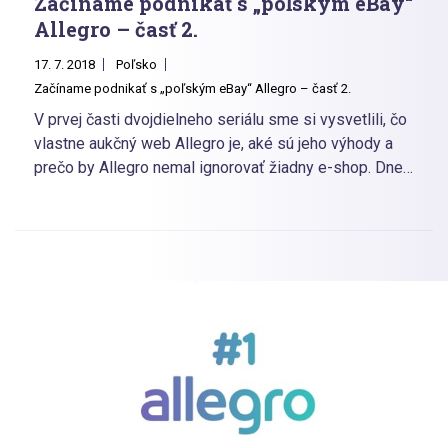
Začíname podnikať s „poľským eBay“
Allegro – časť 2.
17. 7. 2018
Poľsko
Začíname podnikať s „poľským eBay“ Allegro – časť 2.
V prvej časti dvojdielneho seriálu sme si vysvetlili, čo
vlastne aukčný web Allegro je, aké sú jeho výhody a
prečo by Allegro nemal ignorovať žiadny e-shop. Dnes
si niečo povieme o poplatkoch za reklamu na Allegro
a nástrojoch, ktoré môžu e-shopy využívať pri predaji
tovaru.