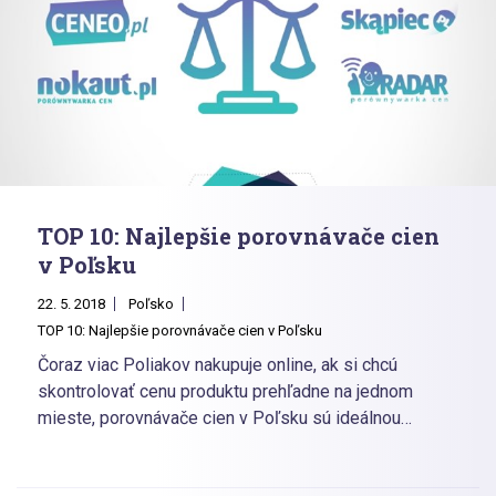
TOP 10: Najlepšie porovnávače cien
v Poľsku
22. 5. 2018
Poľsko
TOP 10: Najlepšie porovnávače cien v Poľsku
Čoraz viac Poliakov nakupuje online, ak si chcú
skontrolovať cenu produktu prehľadne na jednom
mieste, porovnávače cien v Poľsku sú ideálnou
možnosťou, ako tak spraviť. Pripravili sme pre vás
prehľadný článok o TOP 10 najväčších poľských