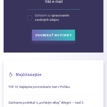
Váš e-mail
Súhlasím so
spracovaním
osobných údajov.
ODOBERAŤ NOVINKY
Najčítanejšie
TOP 10: Najlepšie porovnávače cien v Poľsku
Začíname podnikať s „poľským eBay“ Allegro – časť 2.