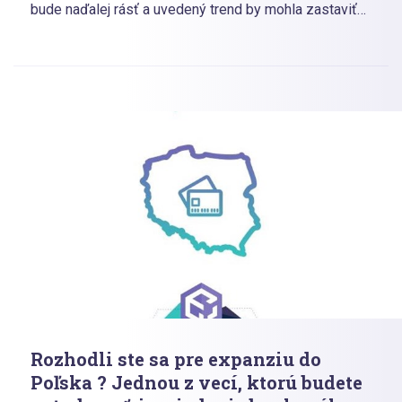
bude naďalej rásť a uvedený trend by mohla zastaviť
iba prírodná katastrofa. Poliaci si jednoducho
zamilovali online nakupovanie – to je fakt. Najčastejšie
si objednávajú oblečenie, doplnky, knihy, CD a taktiež
filmy – vyplýva to z najnovšieho prieskumu portálu
Interaktywnie.com
Rozhodli ste sa pre expanziu do
Poľska ? Jednou z vecí, ktorú budete