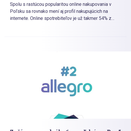
Spolu s rastúcou popularitou online nakupovania v
Poľsku sa rovnako mení aj profil nakupujúcich na
internete. Online spotrebiteľov je už takmer 54% z
užívateľov internetu, čo dáva skvelé podnikateľské
možnosti pre českých a slovenských eshopárov.