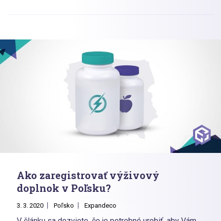
Uvedené zmeny sú účinné od 1. 7. 2021.
Ako zaregistrovať výživový
doplnok v Poľsku?
3. 3. 2020
Poľsko
Expandeco
V článku sa dozviete, čo je potrebné urobiť, aby Vám