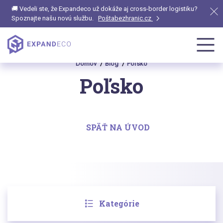
🚚 Vedeli ste, že Expandeco už dokáže aj cross-border logistiku?
Spoznajte našu novú službu.
Poštabezhranic.cz
Domov
Blog
Poľsko
Poľsko
SPÄŤ NA ÚVOD
Kategórie