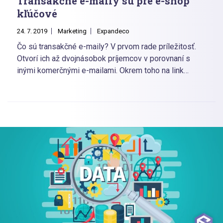
Transakčné e-maily sú pre e-shop
kľúčové
24. 7. 2019
Marketing
Expandeco
Čo sú transakčné e-maily? V prvom rade príležitosť.
Otvorí ich až dvojnásobok príjemcov v porovnaní s
inými komerčnými e-mailami. Okrem toho na link
priložený v maile klikne trikrát toľko užívateľov. Ak
chcete svoj produkt prezentovať určitým spôsobom,
budovať so zákazníkom vzťah a personalizovane k
nemu prehovoriť, cez transakčný e-mail máte možnosť
sa k nemu dostať.