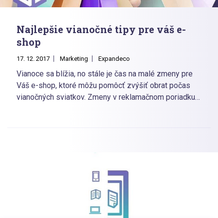
Najlepšie vianočné tipy pre váš e-
shop
17. 12. 2017
Marketing
Expandeco
Vianoce sa blížia, no stále je čas na malé zmeny pre
Váš e-shop, ktoré môžu pomôcť zvýšiť obrat počas
vianočných sviatkov. Zmeny v reklamačnom poriadku,
dodacej dobe a zákazníckej podpore sa počas tohto
obdobia naozaj oplatia. Preto je tu niekoľko užitočných
tipov ako zabezbečiť aby sa na vašej stránke
nakupovalo počas sviatkov čo najlepšie.