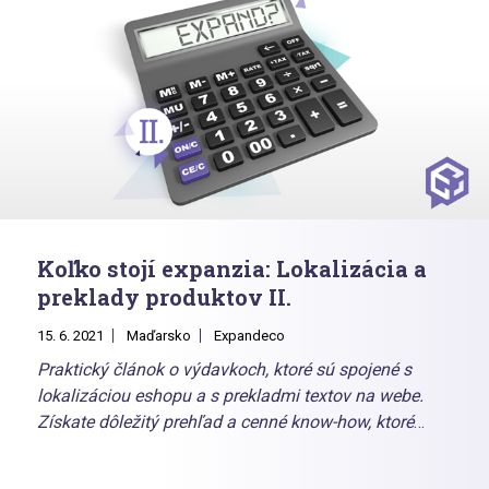
štvrtkov, vás prevedie celým procesom expanzie, a je
určená pre všetky e-shopy, ktoré majú chuť posunúť
svoj biznis na ďalšiu úroveň.
Koľko stojí expanzia: Lokalizácia a
preklady produktov II.
15. 6. 2021
Maďarsko
Expandeco
Praktický článok o výdavkoch, ktoré sú spojené s
lokalizáciou eshopu a s prekladmi textov na webe.
Získate dôležitý prehľad a cenné know-how, ktoré
vám pomôže rozhodnúť sa, ako každú položku riešiť:
či vlastnými silami alebo v spolupráci so