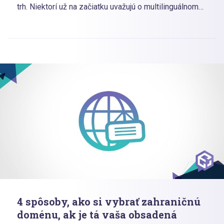
trh. Niektorí už na začiatku uvažujú o multilinguálnom
názve alebo názve v angličtine. Iní zase riešia názov
domény pre nový trh odvodený od domáceho. Na túto
tému sme sa porozprávali s odborníkmi na hosting a
domény z Webglobe.
4 spôsoby, ako si vybrať zahraničnú
doménu, ak je tá vaša obsadená