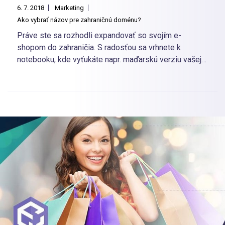
6. 7. 2018
Marketing
Ako vybrať názov pre zahraničnú doménu?
Práve ste sa rozhodli expandovať so svojím e-
shopom do zahraničia. S radosťou sa vrhnete k
notebooku, kde vyťukáte napr. maďarskú verziu vašej
domény “moj-shop.hu”, ale… doména je obsadená!
Problémom sa niekedy nevyhnete ani vtedy, keď ste
si vymysleli úplne originálnu značku. Poďme sa
pozrieť na niekoľko praktických príkladov. Ukážeme
vám, aké máte možnosti, pokiaľ zahraničná doména, o
ktorú máte záujem, nie je voľná.