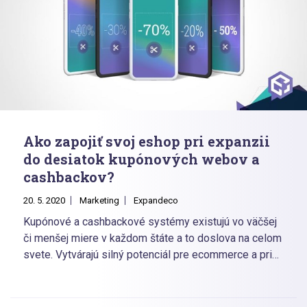
Ako zapojiť svoj eshop pri expanzii
do desiatok kupónových webov a
cashbackov?
20. 5. 2020
Marketing
Expandeco
Kupónové a cashbackové systémy existujú vo väčšej
či menšej miere v každom štáte a to doslova na celom
svete. Vytvárajú silný potenciál pre ecommerce a pri
správnom nastavení vedia inzerentom tvoriť
významný zdroj návštevnosti a aj konverzií. Ako s nimi
uchopiť spoluprácu? Ako to nastaviť správne a