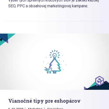
Výber tých správnych kľúčových slov je základ každej
SEO, PPC a obsahovej marketingovej kampane.
Vianočné tipy pre eshopárov