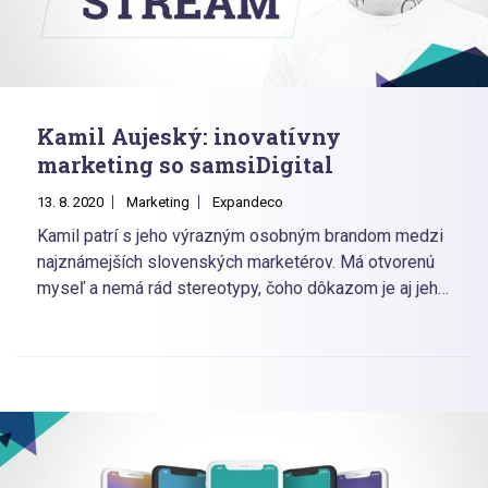
Kamil Aujeský: inovatívny
marketing so samsiDigital
13. 8. 2020
Marketing
Expandeco
Kamil patrí s jeho výrazným osobným brandom medzi
najznámejších slovenských marketérov. Má otvorenú
myseľ a nemá rád stereotypy, čoho dôkazom je aj jeho
bohatá zbierka tetovaní. V online marketingu pracuje
už vyše 10 rokov. Za ten čas prešiel z
„pépécéčkarskeho“ špecialistu za manažérsky stôl.
Inovovať marketingovú komunikáciu sa mu darí vďaka
spojeniu jeho digitálnej agentúry samsiDigital a web
developerského Studio TEM, v ktorom pôsobí ako
CMO.