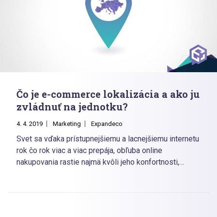
Čo je e-commerce lokalizácia a ako ju
zvládnuť na jednotku?
4. 4. 2019
Marketing
Expandeco
Svet sa vďaka prístupnejšiemu a lacnejšiemu internetu
rok čo rok viac a viac prepája, obľuba online
nakupovania rastie najmä kvôli jeho konfortnosti,
neobmedzenej otváracej dobe a doručeniu až do
domu. Priamoúmerne tomu však rastie aj konkurencia
internetových obchodov v krajine.