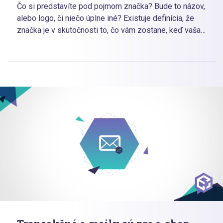
Čo si predstavíte pod pojmom značka? Bude to názov,
alebo logo, či niečo úplne iné? Existuje definícia, že
značka je v skutočnosti to, čo vám zostane, keď vaša
fabrika zhorí do tla. Značka je teda nielen dobré logo
či názov, ale omnoho viac. Je to vzťah, ktorý si
budujete so svojimi zákazníkmi, pocity, ktoré v nich
vyvolávajú nielen produkty a služby, ktoré predávate,
ale aj to, ako sa ľudia cítia, keď s nimi komunikujete,
alebo to, čo o vás povedia vo svojom okolí. Vďaka
dobrej značke v neposlednom rade dokážete
zákazníkom predať viac, jednoduchšie a v mnohých
prípadoch aj drahšie.