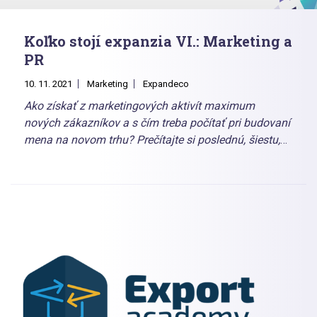
Koľko stojí expanzia VI.: Marketing a
PR
10. 11. 2021
Marketing
Expandeco
Ako získať z marketingových aktivít maximum
nových zákazníkov a s čím treba počítať pri budovaní
mena na novom trhu? Prečítajte si poslednú, šiestu,
časť nášho seriálu o nákladoch na expanziu. V tomto
článku sa dočítate, ktoré marketingové nástroje sú
dôležité najmä v začiatkoch expanzie, prečo netreba
zabúdať na PR spoločnosti a čo získate spoluprácou
s agentúrou.