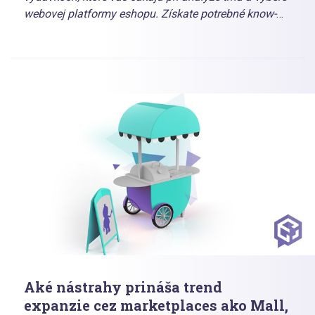
webovej platformy eshopu. Získate potrebné know-
how a pohľad, ktorý vám pomôže v rozhodnutí, ako
každú položku riešiť: či vlastnými silami, so
špecializovanou agentúrou, alebo či existuje zlatá
stredná cesta.
Aké nástrahy prináša trend
expanzie cez marketplaces ako Mall,