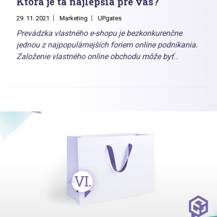
Ktorá je tá najlepšia pre vás?
29. 11. 2021
Marketing
UPgates
Prevádzka vlastného e-shopu je bezkonkurenčne
jednou z najpopulárnejších foriem online podnikania.
Založenie vlastného online obchodu môže byť
otázkou niekoľkých minút a nemusí vás nič stáť. Na
rozdiel od oveľa náročnejšej možnosti, otvoriť si
kamennú predajňu, sa týmto krokom fakticky ihneď
otvoríte celej krajine.