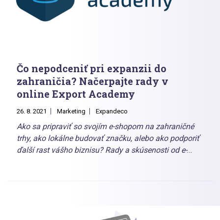
Čo nepodceniť pri expanzii do
zahraničia? Načerpajte rady v
online Export Academy
26. 8. 2021
Marketing
Expandeco
Ako sa pripraviť so svojím e-shopom na zahraničné
trhy, ako lokálne budovať značku, alebo ako podporiť
ďalší rast vášho biznisu? Rady a skúsenosti od e-
commerce expertov firiem, ako sú Expandeco,
Heureka alebo Shopsys, ktorí tvoria jedinečný online
vzdelávací program Export Academy, ktorý štartuje
štvrtok 9. septembra. Séria štyroch webinárov, na
ktoré sa môžete tešiť počas štyroch septembrových