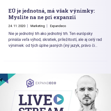
EÚ je jednotná, má však výnimky:
Myslite na ne pri expanzii
24. 11. 2020
Marketing
Expandeco
Nie je jednotný trh ako jednotný trh. Ten európsky
prináša veľa výhod, skratiek, príležitostí, ale aj celý rad
výnimiek: od tých úplne jasných (iný jazyk, právo či
mena) cez rozličné kultúrne zvyklosti až po špecifiká
distribútorských sietí. Na čo sa zamerať a čo vychytať,
aby bola vaša expanzia úspešná?