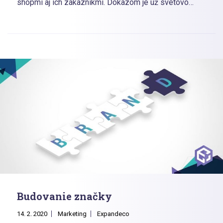
shopmi aj ich zákazníkmi. Dôkazom je už svetovo
pôsobiaci trhový gigant Google Shopping. V krajinách
strednej a východnej Európy tvoria web stránky na
porovnávanie cien významnú časť návštevnosti e-
shopov, aj samotných tržieb z ich predaja.
Budovanie značky
14. 2. 2020
Marketing
Expandeco