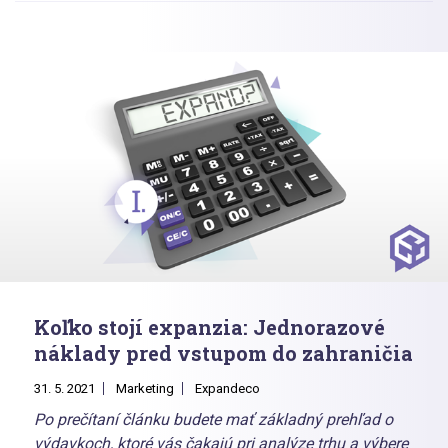
špecializovanou agentúrou, prípadne zvolíte ich
kombináciu.
Koľko stojí expanzia: Jednorazové
náklady pred vstupom do zahraničia
31. 5. 2021
Marketing
Expandeco
Po prečítaní článku budete mať základný prehľad o
výdavkoch, ktoré vás čakajú pri analýze trhu a výbere