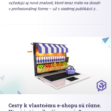
vyžadujú aj nové znalosti, ktoré teraz máte na dosah
v profesionálnej forme – už v siedmej publikácii z
dielne Dognetu. Kniha je sumárom širokých
poznatkov z každej dôležitej e-commerce oblasti,
vysvetlí vám presne to, čo potrebujete vedieť pri
budovaní úspešného e-shopu.
Cesty k vlastnému e-shopu sú rôzne.