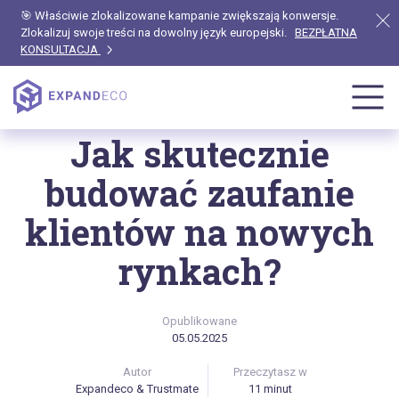
🎯 Właściwie zlokalizowane kampanie zwiększają konwersje.
Zlokalizuj swoje treści na dowolny język europejski.
BEZPŁATNA
KONSULTACJA
Strona główna
Blog
Jak skutecznie
budować zaufanie
klientów na nowych
rynkach?
Opublikowane
05.05.2025
Autor
Przeczytasz w
Expandeco & Trustmate
11 minut