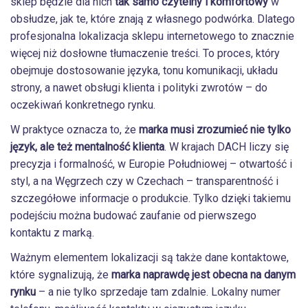
sklep będzie dla nich
tak samo czytelny i komfortowy
w
obsłudze, jak te, które znają z własnego podwórka. Dlatego
profesjonalna lokalizacja sklepu internetowego to znacznie
więcej niż dosłowne tłumaczenie treści. To proces, który
obejmuje dostosowanie języka, tonu komunikacji, układu
strony, a nawet obsługi klienta i polityki zwrotów – do
oczekiwań konkretnego rynku.
W praktyce oznacza to, że
marka musi zrozumieć nie tylko
język, ale też mentalność klienta
. W krajach DACH liczy się
precyzja i formalność, w Europie Południowej – otwartość i
styl, a na Węgrzech czy w Czechach – transparentność i
szczegółowe informacje o produkcie. Tylko dzięki takiemu
podejściu można budować zaufanie od pierwszego
kontaktu z marką.
Ważnym elementem lokalizacji są także dane kontaktowe,
które sygnalizują, że
marka naprawdę jest obecna na danym
rynku
– a nie tylko sprzedaje tam zdalnie. Lokalny numer