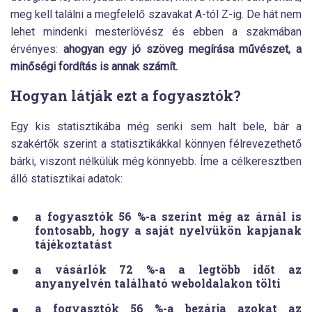
meg kell találni a megfelelő szavakat A-tól Z-ig. De hát nem
lehet mindenki mesterlövész és ebben a szakmában
érvényes:
ahogyan egy jó szöveg megírása művészet, a
minőségi fordítás is annak számít.
Hogyan látják ezt a fogyasztók?
Egy kis statisztikába még senki sem halt bele, bár a
szakértők szerint a statisztikákkal könnyen félrevezethető
bárki, viszont nélkülük még könnyebb. Íme a célkeresztben
álló statisztikai adatok:
a fogyasztók
56 %
-a szerint még az árnál is
fontosabb, hogy a saját nyelvükön kapjanak
tájékoztatást
a vásárlók
72
%-a a legtöbb időt az
anyanyelvén található weboldalakon tölti
a fogyasztók
56 %
-a bezárja azokat az