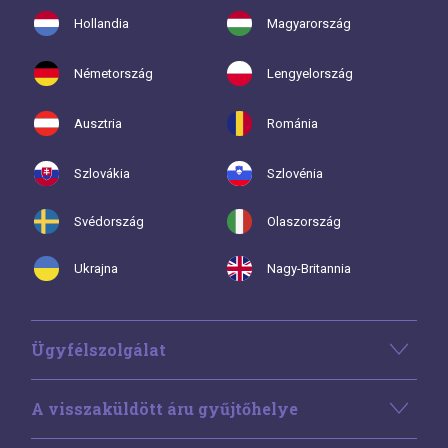
Hollandia
Magyarország
Németország
Lengyelország
Ausztria
Románia
Szlovákia
Szlovénia
Svédország
Olaszország
Ukrajna
Nagy-Britannia
Ügyfélszolgálat
A visszaküldött áru gyűjtőhelye