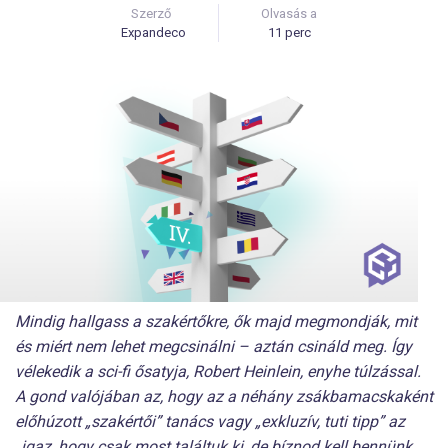
Szerző
Olvasás a
Expandeco
11 perc
Mindig hallgass a szakértőkre, ők majd megmondják, mit
és miért nem lehet megcsinálni – aztán csináld meg. Így
vélekedik a sci-fi ősatyja, Robert Heinlein, enyhe túlzással.
A gond valójában az, hogy az a néhány zsákbamacskaként
előhúzott „szakértői” tanács vagy „exkluzív, tuti tipp” az
„igaz, hogy csak most találtuk ki, de bíznod kell bennünk,