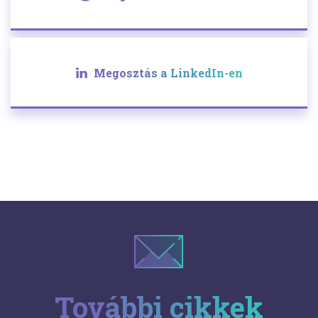
Megosztás a LinkedIn-en
További cikkek