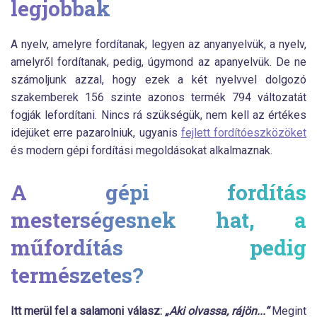
legjobbak
A nyelv, amelyre fordítanak, legyen az anyanyelvük, a nyelv,
amelyről fordítanak, pedig, úgymond az apanyelvük. De ne
számoljunk azzal, hogy ezek a két nyelvvel dolgozó
szakemberek 156 szinte azonos termék 794 változatát
fogják lefordítani. Nincs rá szükségük, nem kell az értékes
idejüket erre pazarolniuk, ugyanis
fejlett fordítóeszközöket
és modern gépi fordítási megoldásokat alkalmaznak.
A gépi fordítás
mesterségesnek hat, a
műfordítás pedig
természetes?
Itt merül fel a salamoni válasz:
„Aki olvassa, rájön...“
Megint