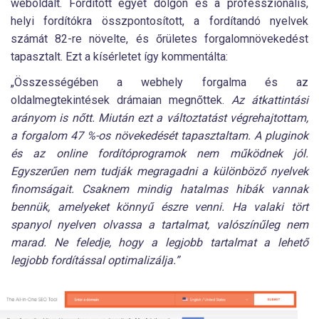
weboldalt. Fordított egyet dolgon és a professzionális,
helyi fordítókra összpontosított, a fordítandó nyelvek
számát 82-re növelte, és őrületes forgalomnövekedést
tapasztalt. Ezt a kísérletet így kommentálta:
„Összességében a webhely forgalma és az
oldalmegtekintések drámaian megnőttek.
Az átkattintási
arányom is nőtt. Miután ezt a változtatást végrehajtottam,
a forgalom 47 %-os növekedését tapasztaltam. A pluginok
és az online fordítóprogramok nem működnek jól.
Egyszerűen nem tudják megragadni a különböző nyelvek
finomságait. Csaknem mindig hatalmas hibák vannak
bennük, amelyeket könnyű észre venni. Ha valaki tört
spanyol nyelven olvassa a tartalmat, valószínűleg nem
marad. Ne feledje, hogy a legjobb tartalmat a lehető
legjobb fordítással optimalizálja.”