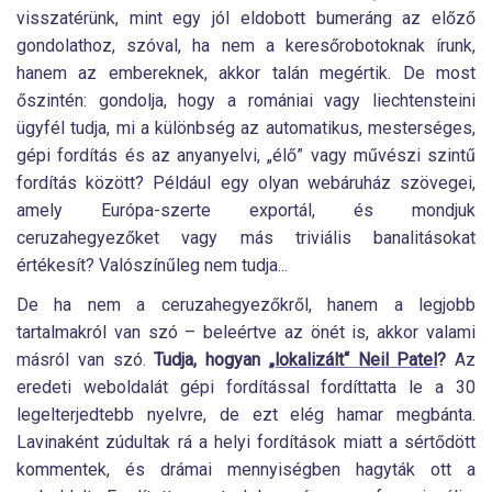
visszatérünk, mint egy jól eldobott bumeráng az előző
gondolathoz, szóval, ha nem a keresőrobotoknak írunk,
hanem az embereknek, akkor talán megértik. De most
őszintén: gondolja, hogy a romániai vagy liechtensteini
ügyfél tudja, mi a különbség az automatikus, mesterséges,
gépi fordítás és az anyanyelvi, „élő” vagy művészi szintű
fordítás között? Például egy olyan webáruház szövegei,
amely Európa-szerte exportál, és mondjuk
ceruzahegyezőket vagy más triviális banalitásokat
értékesít? Valószínűleg nem tudja...
De ha nem a ceruzahegyezőkről, hanem a legjobb
tartalmakról van szó – beleértve az önét is, akkor valami
másról van szó.
Tudja, hogyan
„lokalizált“ Neil Patel
?
Az
eredeti weboldalát gépi fordítással fordíttatta le a 30
legelterjedtebb nyelvre, de ezt elég hamar megbánta.
Lavinaként zúdultak rá a helyi fordítások miatt a sértődött
kommentek, és drámai mennyiségben hagyták ott a