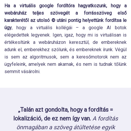
Ha a virtuális google fordítóra hagyatkozunk, hogy a
webáruház teljes szövegét a forrásszöveg első
karakterétől az utolsó © utáni pontig helyettünk fordítsa le
úgy
, hogy a virtuális kollégái – a google AI botok
elégedettek legyenek. Igen, igaz, hogy mi is virtuálisan is
értékesítünk a webáruházon keresztül, de embereknek
adunk el, emberekhez szólunk, és embereknek írunk. Végül
is sem az algoritmusok, sem a keresőmotorok nem az
ügyfeleink, amelyek nem akarnak, és nem is tudnak tőlünk
semmit vásárolni.
„Talán azt gondolta, hogy a fordítás =
lokalizáció, de ez nem így van.
A fordítás
önmagában a szöveg átültetése egyik