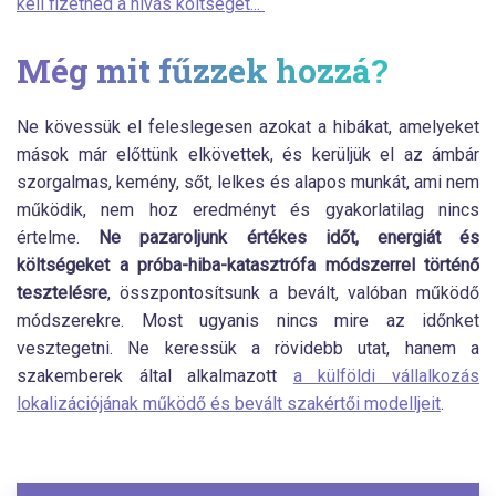
kell fizetned a hívás költségét...“
Még mit fűzzek hozzá?
Ne kövessük el feleslegesen azokat a hibákat, amelyeket
mások már előttünk elkövettek, és kerüljük el az ámbár
szorgalmas, kemény, sőt, lelkes és alapos munkát, ami nem
működik, nem hoz eredményt és gyakorlatilag nincs
értelme.
Ne pazaroljunk értékes időt, energiát és
költségeket a próba-hiba-katasztrófa módszerrel történő
tesztelésre
, összpontosítsunk a bevált, valóban működő
módszerekre. Most ugyanis nincs mire az időnket
vesztegetni. Ne keressük a rövidebb utat, hanem a
szakemberek által alkalmazott
a külföldi vállalkozás
lokalizációjának működő és bevált szakértői modelljeit
.