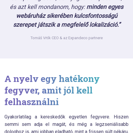
és azt kell mondanom, hogy:
minden egyes
webáruház sikerében kulcsfontosságú
szerepet játszik a megfelelő lokalizáció.”
Tomáš Vrtík
CEO & az Expandeco partnere
A nyelv egy hatékony
fegyver, amit jól kell
felhasználni
Gyakorlatilag a kereskedők egyetlen fegyvere. Hiszen
semmi sem adja el magát, és még a legzseniálisabb
dologhoz is, ami jobban eladható, mint a frissen sült pékáru,