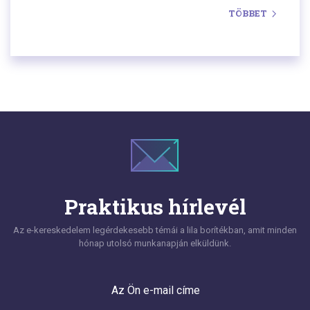
fejezeteiben leírjuk azokat a helyzeteket,
TÖBBET
amelyekkel a webáruházak a terjeszkedés során
általában találkoznak. Így foglalkoztunk a
vállalkozók által leggyakrabban elkövetett hibákkal
és azok lehetséges megoldásaival a belépő
költségek hatékonyabbá tétele és az
időigényesség szempontjából is.
Praktikus hírlevél
Az e-kereskedelem legérdekesebb témái a lila borítékban, amit minden
hónap utolsó munkanapján elküldünk.
Az Ön e-mail címe