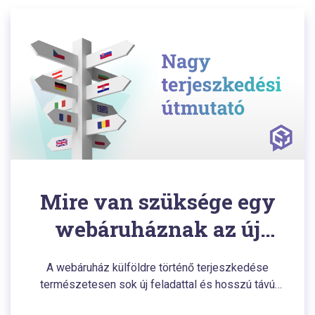
Mire van szüksége egy
webáruháznak az új
piacon történő
A webáruház külföldre történő terjeszkedése
elhelyezkedéshez?
természetesen sok új feladattal és hosszú távú
kihívásokkal jár. A terjeszkedési útmutató előző