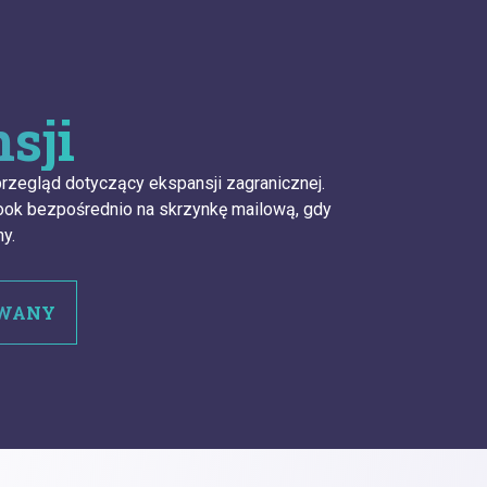
sji
rzegląd dotyczący ekspansji zagranicznej.
ook bezpośrednio na skrzynkę mailową, gdy
ny.
OWANY