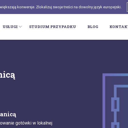
ększają konwersje. Zlokalizuj swoje treści na dowolny język europejski.
USŁUGI
STUDIUM PRZYPADKU
BLOG
KONTAK
nicą
ranicą
owanie gotówki w lokalnej