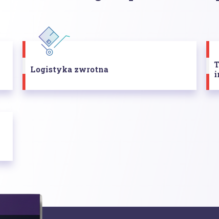
T
Logistyka zwrotna
i