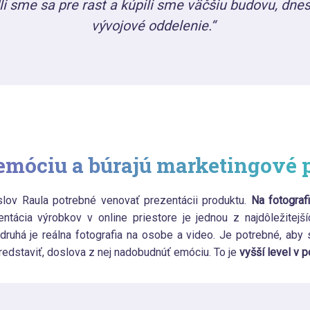
i sme sa pre rast a kúpili sme väčšiu budovu, dne
vývojové oddelenie.“
emóciu a búrajú marketingové
slov Raula potrebné venovať prezentácii produktu.
Na fotografi
ntácia výrobkov v online priestore je jednou z najdôležitejší
 druhá je reálna fotografia na osobe a video. Je potrebné, aby
edstaviť, doslova z nej nadobudnúť emóciu. To je
vyšší level v 