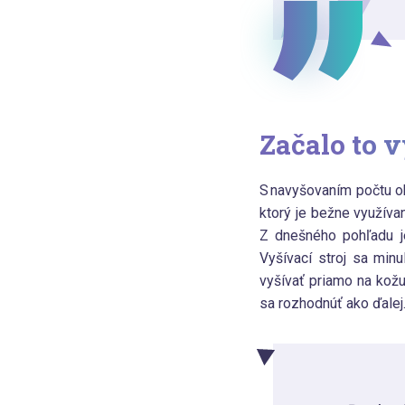
Začalo to 
S navyšovaním počtu obj
ktorý je bežne využíva
Z dnešného pohľadu je
Vyšívací stroj sa minu
vyšívať priamo na kožu
sa rozhodnúť ako ďalej