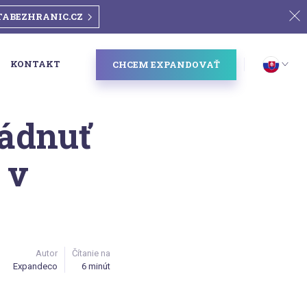
TABEZHRANIC.CZ
KONTAKT
CHCEM EXPANDOVAŤ
ládnuť
 v
Autor
Čítanie na
Expandeco
6 minút