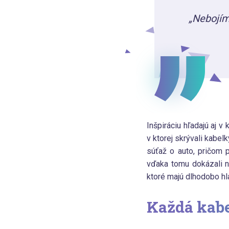
„Nebojíme
Inšpiráciu hľadajú aj 
v ktorej skrývali kabe
súťaž o auto, pričom 
vďaka tomu dokázali na
ktoré majú dlhodobo hl
Každá kabe