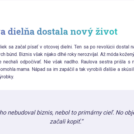
va dielňa dostala nový život
iek sa začal písať v otcovej dielni. Ten sa po revolúcii dostal 
h búnd. Biznis však nijako dlhé roky nerozvíjal. Až móda kožen
oje nechali odpočívať. Nie však nadlho. Raulova sestra prišla 
pomohla mama. Nápad sa im zapáčil a tak vyrobili ďalšie a skúsil
ýrobky.
oho nebudoval biznis, nebol to primárny cieľ. No ob
začali kopiť.“