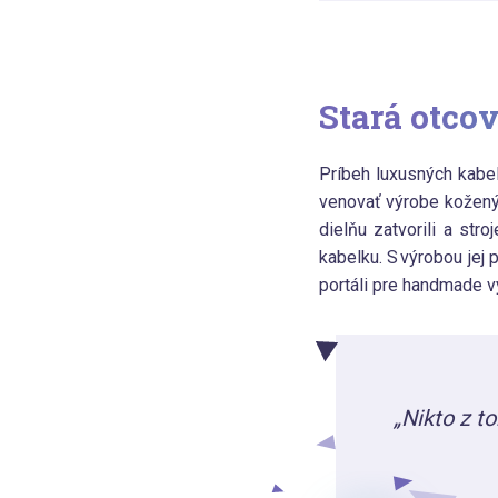
Stará otco
Príbeh luxusných kabel
venovať výrobe koženýc
dielňu zatvorili a str
kabelku. S výrobou jej 
portáli pre handmade v
„Nikto z t