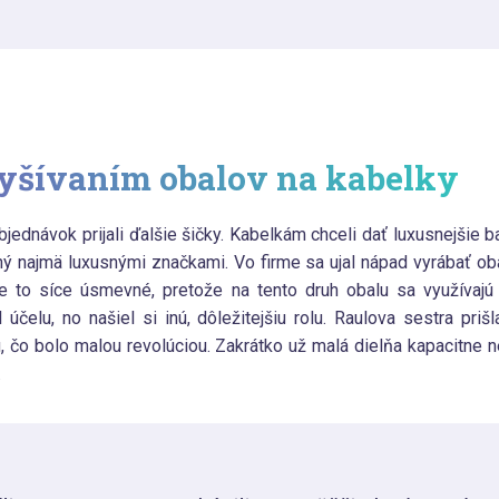
vyšívaním obalov na kabelky
ednávok prijali ďalšie šičky. Kabelkám chceli dať luxusnejšie ba
ný najmä luxusnými značkami. Vo firme sa ujal nápad vyrábať o
 to síce úsmevné, pretože na tento druh obalu sa využívajú 
l účelu, no našiel si inú, dôležitejšiu rolu. Raulova sestra pr
, čo bolo malou revolúciou. Zakrátko už malá dielňa kapacitne n
.