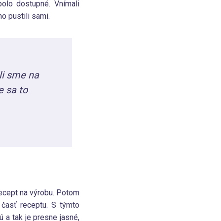
bolo dostupné. Vnímali
ho pustili sami.
li sme na
 sa to
recept na výrobu. Potom
 časť receptu. S týmto
 a tak je presne jasné,