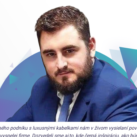
ného podniku s luxusn
ými
kabelkami nám v živom vysielaní pove
vyspelej firme. Dozvedeli sme aj to, kde čerpá inšpiráciu, ako b