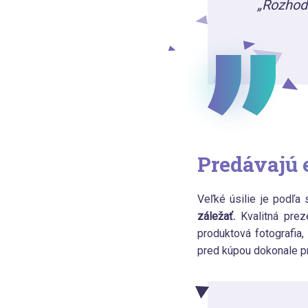
„Rozhodl
Predávajú 
Veľké
úsilie je podľa 
záležať.
Kvalitná preze
produktová fotografia,
pred kúpou dokonale pr