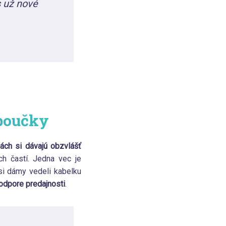
s už nové
 poučky
ách si dávajú obzvlášť
ch častí. Jedna vec je
 si dámy vedeli kabelku
podpore predajnosti
.