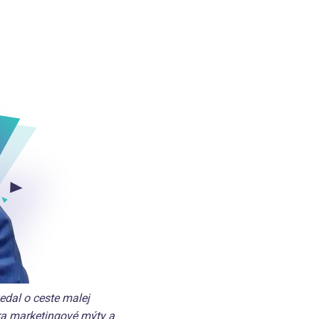
dal o ceste malej
úra marketingové mýty a