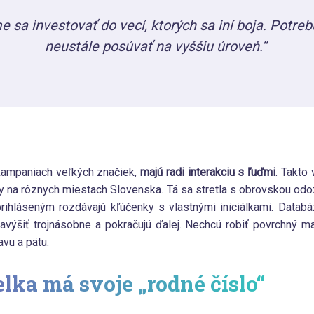
 sa investovať do vecí, ktorých sa iní boja.
Potreb
neustále posúvať na vyššiu úroveň.“
v kampaniach veľkých značiek,
majú radi interakciu s ľuďmi
. Takto 
lky na rôznych miestach Slovenska. Tá sa stretla s obrovskou od
prihláseným rozdávajú kľúčenky s vlastnými iniciálkami. Databá
výšiť trojnásobne a pokračujú ďalej. Nechcú robiť povrchný mar
avu a pätu.
lka má svoje „rodné číslo“