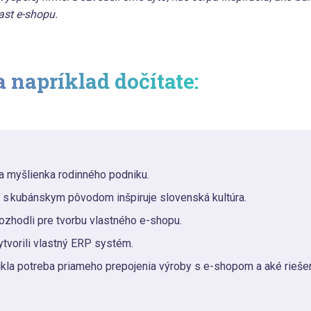
ast e-shopu.
 napríklad dočítate:
a myšlienka rodinného podniku.
 s kubánskym pôvodom inšpiruje slovenská kultúra.
ozhodli pre tvorbu vlastného e-shopu.
ytvorili vlastný ERP systém.
kla potreba priameho prepojenia výroby s e-shopom a aké riešen