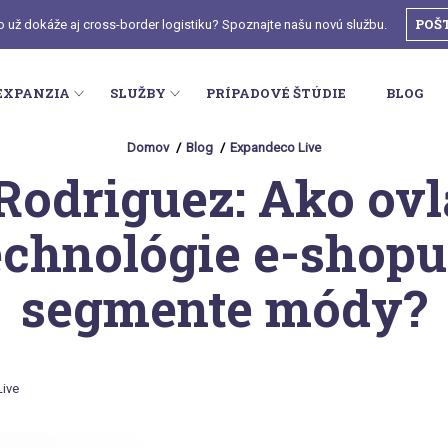
POŠ
o už dokáže aj cross-border logistiku? Spoznajte našu novú službu.
EXPANZIA
SLUŽBY
PRÍPADOVÉ ŠTÚDIE
BLOG
Domov
Blog
Expandeco Live
Rodriguez: Ako ov
echnológie e-shopu
segmente módy?
ive