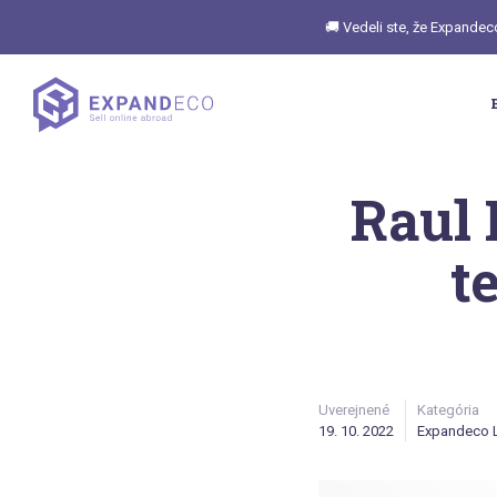
🚚 Vedeli ste, že Expandec
Raul 
t
Uverejnené
Kategória
19. 10. 2022
Expandeco L