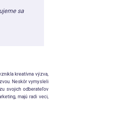
ujeme sa
vznikla kreatívna výzva,
ozvou. Neskôr vymysleli
zu svojich odberateľov
keting, majú radi veci,