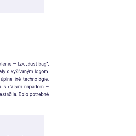
lenie – tzv. „dust bag
“
,
baly s vyšívaným logom.
úplne iné technológie.
išla s ďalším nápadom –
estačila. Bolo potrebné