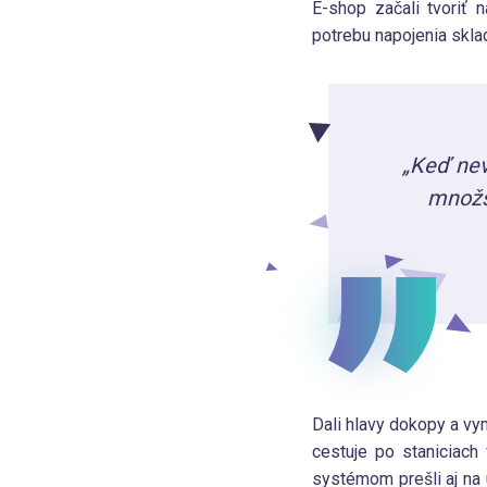
E-shop začali tvoriť 
potrebu napojenia sklad
„Keď nev
množs
Dali hlavy dokopy a vy
cestuje po staniciach
systémom prešli aj na 