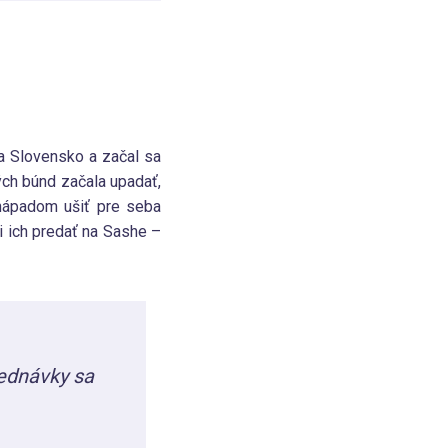
na Slovensko a začal sa
ých búnd začala upadať,
s nápadom ušiť pre seba
i ich predať na Sashe –
jednávky sa