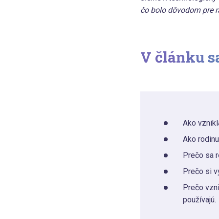
čo bolo dôvodom pre r
V článku sa
Ako vznikl
Ako rodinu
Prečo sa r
Prečo si v
Prečo vzni
používajú.