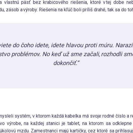
na vlastnú päsť bez krabicového riešenia, ktoré v tej dobe ne
u, zásob a výroby. Riešenia na kľúč boli príliš drahé, tak sa do to
iete do čoho idete, idete hlavou proti múru. Narazi
tvo problémov. No keď už sme začali, rozhodli sme
dokončiť.“
mysleli systém, v ktorom každá kabelka má svoje rodné číslo a 
 vo výrobe, na každej stanici je tablet, na ktorom sa odklepne
úkolovú mzdu. Zamestnanci majú kartičky, cez ktoré sa prihlasujú