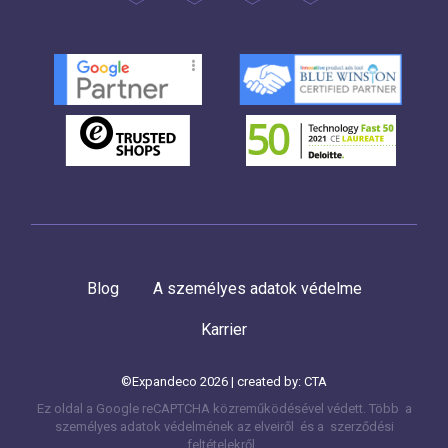
Blog
A személyes adatok védelme
Karrier
©Expandeco 2026 | created by:
CTA
Ez oldal a Google reCAPTCHA közreműködésével védett. Több
a
személyes adatok védelmének az elveiről és a
szerződési
feltételekről.