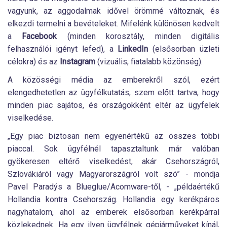
vagyunk, az aggodalmak idővel örömmé változnak, és
elkezdi termelni a bevételeket. Mifelénk különösen kedvelt
a
Facebook
(minden korosztály, minden digitális
felhasználói igényt lefed), a
LinkedIn
(elsősorban üzleti
célokra) és az
Instagram
(vizuális, fiatalabb közönség).
A közösségi média az emberekről szól, ezért
elengedhetetlen az ügyfélkutatás, szem előtt tartva, hogy
minden piac sajátos, és országokként eltér az ügyfelek
viselkedése.
„Egy piac biztosan nem egyenértékű az összes többi
piaccal. Sok ügyfélnél tapasztaltunk már valóban
gyökeresen eltérő viselkedést, akár Csehországról,
Szlovákiáról vagy Magyarországról volt szó” - mondja
Pavel Paradýs a Blueglue/Acomware-től, - „példaértékű
Hollandia kontra Csehország. Hollandia egy kerékpáros
nagyhatalom, ahol az emberek elsősorban kerékpárral
közlekednek. Ha egy ilyen ügyfélnek gépjárműveket kínál,