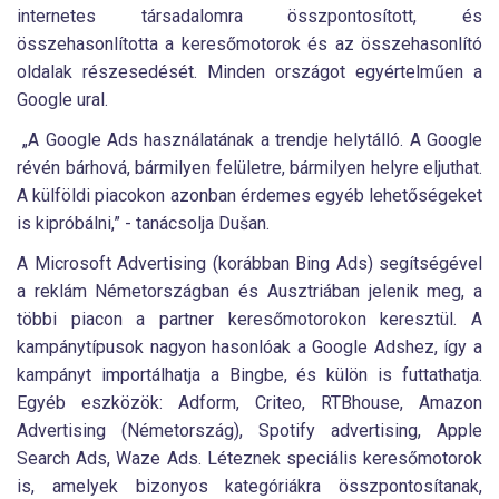
internetes társadalomra összpontosított, és
összehasonlította a keresőmotorok és az összehasonlító
oldalak részesedését. Minden országot egyértelműen a
Google ural.
„A Google Ads használatának a trendje helytálló. A Google
révén bárhová, bármilyen felületre, bármilyen helyre eljuthat.
A külföldi piacokon azonban érdemes egyéb lehetőségeket
is kipróbálni,” - tanácsolja Dušan.
A Microsoft Advertising (korábban Bing Ads) segítségével
a reklám Németországban és Ausztriában jelenik meg, a
többi piacon a partner keresőmotorokon keresztül. A
kampánytípusok nagyon hasonlóak a Google Adshez, így a
kampányt importálhatja a Bingbe, és külön is futtathatja.
Egyéb eszközök: Adform, Criteo, RTBhouse, Amazon
Advertising (Németország), Spotify advertising, Apple
Search Ads, Waze Ads. Léteznek speciális keresőmotorok
is, amelyek bizonyos kategóriákra összpontosítanak,