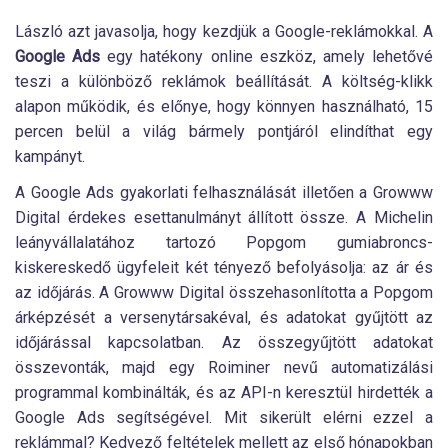
László azt javasolja, hogy kezdjük a Google-reklámokkal. A
Google Ads
egy hatékony online eszköz, amely lehetővé
teszi a különböző reklámok beállítását. A költség-klikk
alapon működik, és előnye, hogy könnyen használható, 15
percen belül a világ bármely pontjáról elindíthat egy
kampányt.
A Google Ads gyakorlati felhasználását illetően a Growww
Digital érdekes esettanulmányt állított össze. A Michelin
leányvállalatához tartozó Popgom gumiabroncs-
kiskereskedő ügyfeleit két tényező befolyásolja: az ár és
az időjárás. A Growww Digital összehasonlította a Popgom
árképzését a versenytársakéval, és adatokat gyűjtött az
időjárással kapcsolatban. Az összegyűjtött adatokat
összevonták, majd egy Roiminer nevű automatizálási
programmal kombinálták, és az API-n keresztül hirdették a
Google Ads segítségével. Mit sikerült elérni ezzel a
reklámmal? Kedvező feltételek mellett az első hónapokban