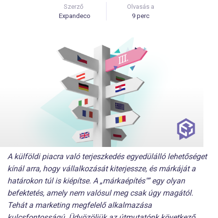
Szerző
Olvasás a
Expandeco
9 perc
A külföldi piacra való terjeszkedés egyedülálló lehetőséget
kínál arra, hogy vállalkozását kiterjessze, és márkáját a
határokon túl is kiépítse. A „márkaépítés"” egy olyan
befektetés, amely nem valósul meg csak úgy magától.
Tehát a marketing megfelelő alkalmazása
kulcsfontosságú. Üdvözöljük az útmutatónk következő