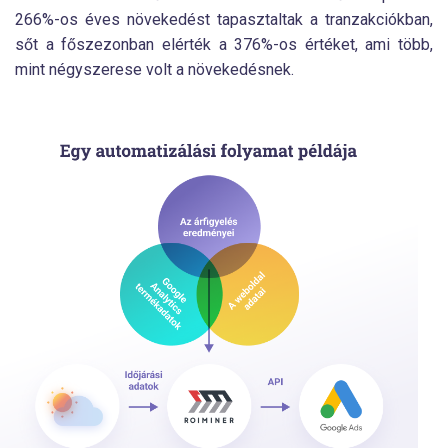
266%-os éves növekedést tapasztaltak a tranzakciókban,
sőt a főszezonban elérték a 376%-os értéket, ami több,
mint négyszerese volt a növekedésnek.