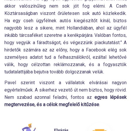
akkor valószínűleg nem sok jót fog elérni. A Cseh
Köztársaságban viszont őrületesen sok autó közlekedik.
Ha egy cseh ügyfélnek autós kiegészítőt kínál, biztos
nagyobb lesz a sikere, mint Hollandiában, ahol az ügyfél
inkább tárcsaféket szeretne a kerékpárjára. Valóban fontos,
hogy vegyük a fáradtságot, és végezzünk piackutatást.” A
hirdetők számára az az előny, hogy a Facebook elég sok
személyes adatot tud a felhasználókról, ezáltal lehetővé
válik, hogy célzottan reklámozzanak, és a fogyasztók
tudatalattijába bejutva tovább dolgozzanak velük.
Pavel szerint viszont a vállalatok elvárásai nagyon
egyértelműek. A sikerhez vezető út nem biztos, hogy rövid.
Nem szabad azonnal feladni, fontos az
egyes lépések
megtervezése, és a célok megfelelő kitűzése
.