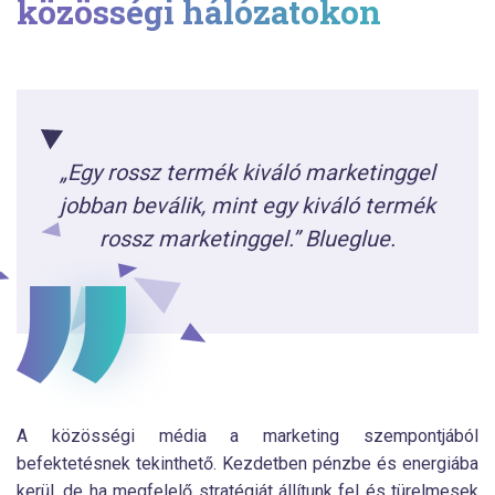
közösségi hálózatokon
„Egy rossz termék kiváló marketinggel
jobban beválik, mint egy kiváló termék
rossz marketinggel.” Blueglue.
A közösségi média a marketing szempontjából
befektetésnek tekinthető. Kezdetben pénzbe és energiába
kerül, de ha megfelelő stratégiát állítunk fel és türelmesek