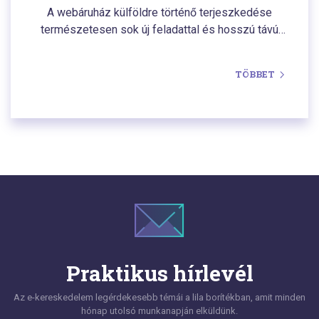
piacon történő
A webáruház külföldre történő terjeszkedése
elhelyezkedéshez?
természetesen sok új feladattal és hosszú távú
kihívásokkal jár. A terjeszkedési útmutató előző
fejezeteiben leírjuk azokat a helyzeteket,
TÖBBET
amelyekkel a webáruházak a terjeszkedés során
általában találkoznak. Így foglalkoztunk a
vállalkozók által leggyakrabban elkövetett hibákkal
és azok lehetséges megoldásaival a belépő
költségek hatékonyabbá tétele és az
időigényesség szempontjából is.
Praktikus hírlevél
Az e-kereskedelem legérdekesebb témái a lila borítékban, amit minden
hónap utolsó munkanapján elküldünk.