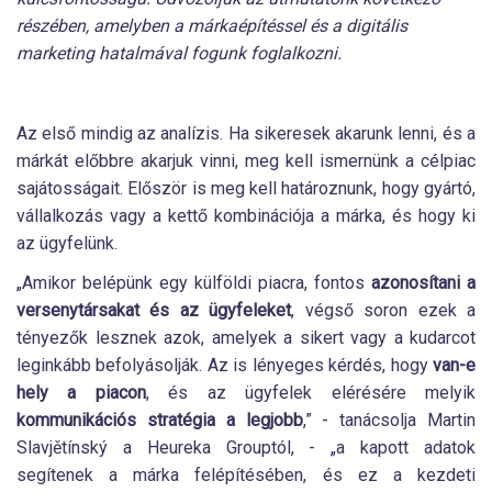
részében, amelyben a márkaépítéssel és a digitális
marketing hatalmával fogunk foglalkozni.
Az első mindig az analízis. Ha sikeresek akarunk lenni, és a
márkát előbbre akarjuk vinni, meg kell ismernünk a célpiac
sajátosságait. Először is meg kell határoznunk, hogy gyártó,
vállalkozás vagy a kettő kombinációja a márka, és hogy ki
az ügyfelünk.
„Amikor belépünk egy külföldi piacra, fontos
azonosítani a
versenytársakat és az ügyfeleket
, végső soron ezek a
tényezők lesznek azok, amelyek a sikert vagy a kudarcot
leginkább befolyásolják. Az is lényeges kérdés, hogy
van-e
hely a piacon
, és az ügyfelek elérésére melyik
kommunikációs stratégia a legjobb
,” - tanácsolja Martin
Slavjětínský a Heureka Grouptól, - „a kapott adatok
segítenek a márka felépítésében, és ez a kezdeti