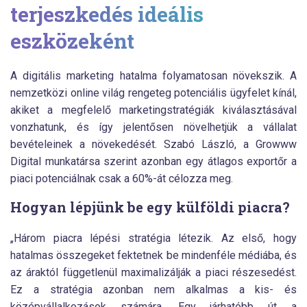
terjeszkedés ideális
eszközeként
A digitális marketing hatalma folyamatosan növekszik. A
nemzetközi online világ rengeteg potenciális ügyfelet kínál,
akiket a megfelelő marketingstratégiák kiválasztásával
vonzhatunk, és így jelentősen növelhetjük a vállalat
bevételeinek a növekedését. Szabó László, a Growww
Digital munkatársa szerint azonban egy átlagos exportőr a
piaci potenciálnak csak a 60%-át célozza meg.
Hogyan lépjünk be egy külföldi piacra?
„Három piacra lépési stratégia létezik. Az első, hogy
hatalmas összegeket fektetnek be mindenféle médiába, és
az áraktól függetlenül maximalizálják a piaci részesedést.
Ez a stratégia azonban nem alkalmas a kis- és
középvállalkozások számára. Egy járhatóbb út a