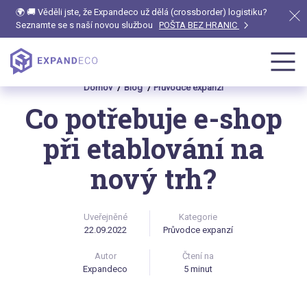
🌍 🚚 Věděli jste, že Expandeco už dělá (crossborder) logistiku?
Seznamte se s naší novou službou
POŠTA BEZ HRANIC
Domov
Blog
Průvodce expanzí
Co potřebuje e-shop
při etablování na
nový trh?
Uveřejněné
Kategorie
22.09.2022
Průvodce expanzí
Autor
Čtení na
Expandeco
5 minut