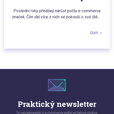
zahraničí
Poslední roky přinášejí nárůst počtu e-commerce
značek. Čím dál více z nich se pokouší o své štěstí
na mezinárodních trzích, láká zahraniční zákazníky
výjimečnou nabídkou produktů a
ČÍST
konkurenceschopnými cenami. Globální
transgraniční trh e-commerce se má celkem dobře.
Nicméně výzkumy ukazují, že mnoho nakupujících
má obavy z objednávání v zahraničních online
obchodech. Často jim chybí důvěra k takovým
nákupům.
Praktický newsletter
To nejzajímavější z e-commerce světa ve fialové obálce.