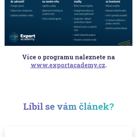
Více o programu naleznete na
www.exportacademy.cz
.
Líbil se vám článek?