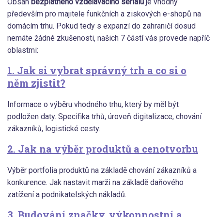
Obsah
bezplatného vzdělávacího seriálu
je vhodný
především pro majitele funkčních a ziskových e-shopů na
domácím trhu. Pokud tedy s expanzí do zahraničí dosud
nemáte žádné zkušenosti, našich 7 částí vás provede napříč
oblastmi:
1. Jak si vybrat správný trh a co si o
něm zjistit?
Informace o výběru vhodného trhu, který by měl být
podložen daty. Specifika trhů, úroveň digitalizace, chování
zákazníků, logistické cesty.
2. Jak na výběr produktů a cenotvorbu
Výběr portfolia produktů na základě chování zákazníků a
konkurence. Jak nastavit marži na základě daňového
zatížení a podnikatelských nákladů.
3. Budování značky, výkonnostní a