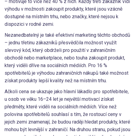
– motivuje to více než 40 % z nich. Každý třetí zákazník vidí
výhodu v možnosti zakoupit produkty, které jsou vzácně
dostupné na místním trhu, nebo značky, které nejsou k
dispozici v rodné zemi.
Nezanedbatelný je také efektivní marketing těchto obchodů
– jednu třetinu zákazníků přesvědčila možnost využít
slevový kód, který obdrželi pro použití v zahraničním
obchodě nebo marketplace, nebo touha zakoupit produkt,
který viděli dříve na sociálních médiích. Pro 16 %
spotřebitelů je výhodou zahraničních nákupů také možnost
získat produkty lepší kvality než na místním trhu.
Ačkoli cena se ukazuje jako hlavní lákadlo pro spotřebitele,
u osob ve věku 16–24 let je největší motivací získat
předměty, které viděli na sociálních médiích. Více než
polovina spotřebitelů souhlasí s tím, že rostoucí ceny v
jejich zemi znamenají, že budou raději hledat produkty, které
mohou být levnější v zahraničí. Na druhou stranu, pokud jsou