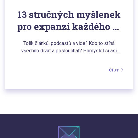
13 stručných myšlenek
pro expanzi každého e-
shopu
Tolik článků, podcastů a videí. Kdo to stíhá
všechno dívat a poslouchat? Pomyslel si asi
každý z nás. Ovšem jen málokdo to vyslovil
nahlas. Ale vzdělávat se potřebujeme vždy a
ČÍST
všude.