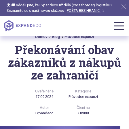
🌍 🚚 Věděli jste, že Expandeco už dělá (crossborder) logistiku?
Seznamte se s naší novou službou
POŠTA BEZ HRANIC
Domov
Blog
Průvodce expanzí
Překonávání obav
zákazníků z nákupů
ze zahraničí
Uveřejněné
Kategorie
17.09.2024
Průvodce expanzí
Autor
Čtení na
Expandeco
7 minut