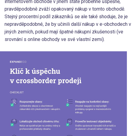
internetovém obchodě v jiném státě proběhne úspěšně,
pravděpodobně zváží opakovaný nákup v tomto obchodě.
Stejný procentní podíl zákazníků se ale také shoduje, že je
nepravděpodobné, že by učinili další nákup v e-obchodech v
jiných zemích, pokud mají špatné nákupní zkušenosti (ve
srovnání s online obchody ve své vlastní zemi).