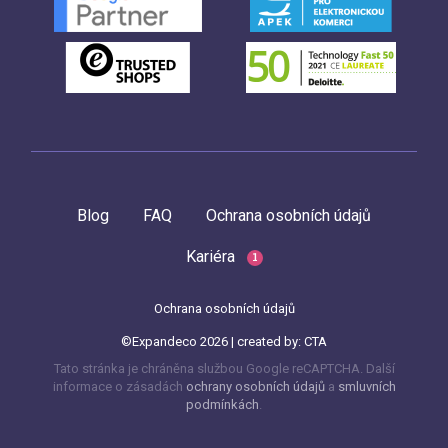
Blog
FAQ
Ochrana osobních údajů
Kariéra
1
Ochrana osobních údajů
©Expandeco 2026 | created by:
CTA
Tato stránka je chráněna službou Google reCAPTCHA. Další
informace o zásadách
ochrany osobních údajů
a
smluvních
podmínkách
.