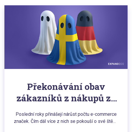
Překonávání obav
zákazníků z nákupů ze
zahraničí
Poslední roky přinášejí nárůst počtu e-commerce
značek. Čím dál více z nich se pokouší o své štěstí
na mezinárodních trzích, láká zahraniční zákazníky