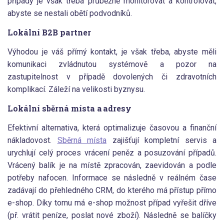
případy je však třeba průběžně monitorovat a kontrolovat,
abyste se nestali obětí podvodníků.
Lokální B2B partner
Výhodou je váš přímý kontakt, je však třeba, abyste měli
komunikaci zvládnutou systémově a pozor na
zastupitelnost v případě dovolených či zdravotních
komplikací. Záleží na velikosti byznysu.
Lokální sběrná místa a adresy
Efektivní alternativa, která optimalizuje časovou a finanční
nákladovost.
Sběrná místa
zajišťují kompletní servis a
urychlují celý proces vrácení peněz a posuzování případů.
Vrácený balík je na místě zpracován, zaevidován a podle
potřeby nafocen. Informace se následně v reálném čase
zadávají do přehledného CRM, do kterého má přístup přímo
e-shop. Díky tomu má e-shop možnost případ vyřešit dříve
(př. vrátit peníze, poslat nové zboží). Následně se balíčky