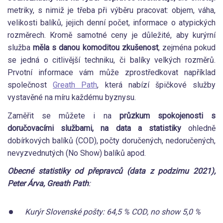
metriky, s nimiž je třeba při výběru pracovat: objem, váha,
velikosti balíků, jejich denní počet, informace o atypických
rozměrech. Kromě samotné ceny je důležité, aby kurýrní
služba
měla s danou komoditou zkušenost
, zejména pokud
se jedná o citlivější techniku, či balíky velkých rozměrů.
Prvotní informace vám může zprostředkovat například
společnost
Greath Path
, která nabízí špičkové služby
vystavěné na míru každému byznysu.
Zaměřit se můžete i na
průzkum spokojenosti s
doručovacími službami, na data a statistiky
ohledně
dobírkových balíků (COD), počty doručených, nedoručených,
nevyzvednutých (No Show) balíků apod.
Obecné statistiky od přepravců (data z podzimu 2021),
Peter Árva, Greath Path
:
Kurýr Slovenské pošty: 64,5 % COD, no show 5,0 %