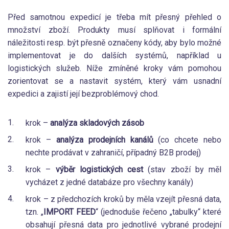
Před samotnou expedicí je třeba mít přesný přehled o
množství zboží. Produkty musí splňovat i formální
náležitosti resp. být přesně označeny kódy, aby bylo možné
implementovat je do dalších systémů, například u
logistických služeb. Níže zmíněné kroky vám pomohou
zorientovat se a nastavit systém, který vám usnadní
expedici a zajistí její bezproblémový chod.
krok –
analýza skladových zásob
krok –
analýza prodejních kanálů
(co chcete nebo
nechte prodávat v zahraničí, případný B2B prodej)
krok –
výběr logistických cest
(stav zboží by měl
vycházet z jedné databáze pro všechny kanály)
krok – z předchozích kroků by měla vzejít přesná data,
tzn. „
IMPORT FEED
“ (jednoduše řečeno „tabulky“ které
obsahují přesná data pro jednotlivé vybrané prodejní