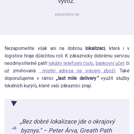
vývoz.
expandeco tip
Nezapomeňte však ani na dobrou
lokalizaci
, která i v
logistice hraje důležitou roli. K zákaznicky dobrému servisu
neodmyslitelně patří
lokální telefonní číslo
,
bankovní účet
či
už zmiňovaná
místní adresa na vrácení zboží
. Také
doporučujeme v rámci
„
last mile delivery
“
využít služby
lokálních kurýrů, které vaši zákazníci znají.
„Bez dobré lokalizace jde o okrajový
byznys.“ – Peter Árva, Greath Path