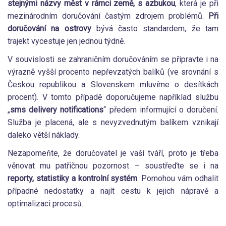
stejnými názvy měst v rámci země, s azbukou
, která je při
mezinárodním doručování častým zdrojem problémů.
Při
doručování na ostrovy
bývá často standardem, že tam
trajekt vycestuje jen jednou týdně.
V souvislosti se zahraničním doručováním se připravte i na
výrazně vyšší procento nepřevzatých balíků (ve srovnání s
Českou republikou a Slovenskem mluvíme o desítkách
procent). V tomto případě doporučujeme například službu
„
sms delivery notifications
“ předem informující o doručení.
Služba je placená, ale s nevyzvednutým balíkem vznikají
daleko větší náklady.
Nezapomeňte, že doručovatel je vaší tváří, proto je třeba
věnovat mu patřičnou pozornost – soustřeďte se i na
reporty, statistiky a kontrolní systém
. Pomohou vám odhalit
případné nedostatky a najít cestu k jejich nápravě a
optimalizaci procesů.