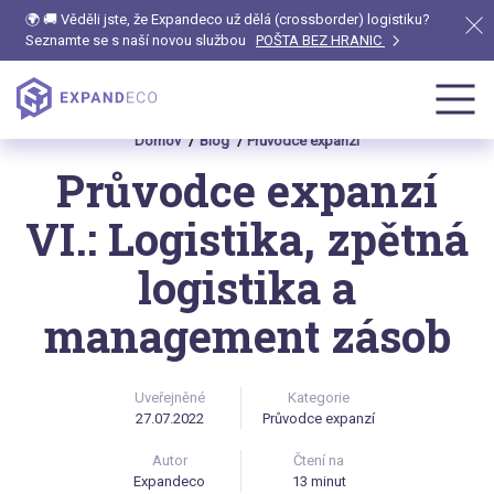
🌍 🚚 Věděli jste, že Expandeco už dělá (crossborder) logistiku?
Seznamte se s naší novou službou
POŠTA BEZ HRANIC
Domov
Blog
Průvodce expanzí
Průvodce expanzí
VI.: Logistika, zpětná
logistika a
management zásob
Uveřejněné
Kategorie
27.07.2022
Průvodce expanzí
Autor
Čtení na
Expandeco
13 minut