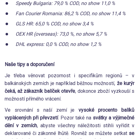
Speedy Bulgaria: 79,0 % COD, no show 11,0 %
Fan Courier Romania: 86,2 % COD, no show 11,4 %
GLS HR: 65,0 % COD, no show 3,4 %
OEX HR (overseas): 73,0 %, no show 5,7 %
DHL express: 0,0 % COD, no show 1,2 %
Naše tipy a doporučení
Je třeba věnovat pozornost i specifikům regionů – v
balkánských zemích je například běžnou možností,
že kurýr
čeká, až zákazník balíček otevře
, dokonce zboží vyzkouší s
možností přímého vrácení.
Ve srovnání s naší zemí je
vysoké procento balíků
vyplácených při převzetí
. Pozor také na
svátky a výjimečné
dění v zemích
, abyste všechny náležitosti stihli vyřídit v
deklarované či zákonné lhůtě. Rovněž se můžete setkat
se