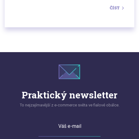
výjimečnou nabídkou produktů a
ČÍST
konkurenceschopnými cenami. Globální
transgraniční trh e-commerce se má celkem dobře.
Nicméně výzkumy ukazují, že mnoho nakupujících
má obavy z objednávání v zahraničních online
obchodech. Často jim chybí důvěra k takovým
nákupům.
Praktický newsletter
To nejzajímavější z e-commerce světa ve fialové obálce.
Váš e-mail