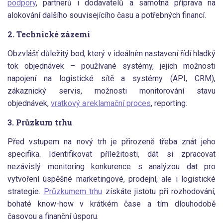
podpory
, partnerů i dodavatelů a samotná příprava na
alokování dalšího souvisejícího času a potřebných financí.
2. Technické zázemí
Obzvlášť důležitý bod, který v ideálním nastavení řídí hladký
tok objednávek – používané systémy, jejich možnosti
napojení na logistické sítě a systémy (API, CRM),
zákaznický servis, možnosti monitorování stavu
objednávek,
vratkový a reklamační proces
, reporting.
3. Průzkum trhu
Před vstupem na nový trh je přirozeně třeba znát jeho
specifika. Identifikovat příležitosti, dát si zpracovat
nezávislý monitoring konkurence s analýzou dat pro
vytvoření úspěšné marketingové, prodejní, ale i logistické
strategie.
Průzkumem trhu
získáte jistotu při rozhodování,
bohaté know-how v krátkém čase a tím dlouhodobě
časovou a finanční úsporu.